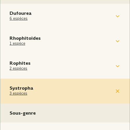
Dufourea
6 espèces
Rhophitoides
1 espèce
Rophites
2 espèces
Systropha
3 espèces
Sous-genre