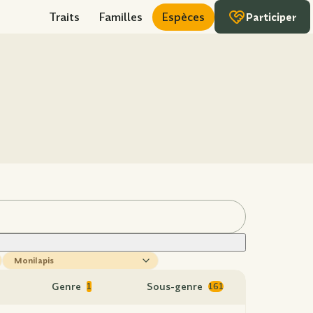
Traits
Familles
Espèces
Participer
sous-
genre
Genre
Sous-genre
1
161