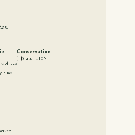
ées.
ie
Conservation
Statut UICN
graphique
ogiques
servée.