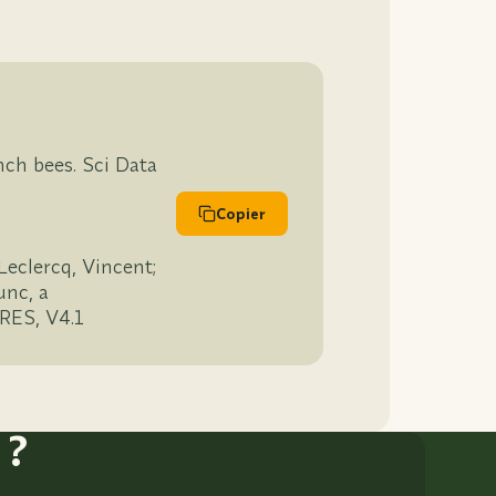
nch bees. Sci Data
Copier
Leclercq, Vincent;
unc, a
oRES, V4.1
 ?