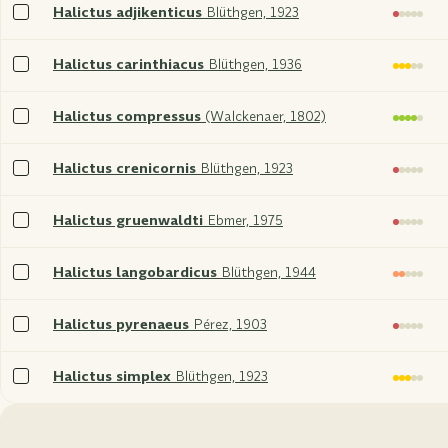
Sélectionner
Halictus adjikenticus
Blüthgen, 1923
xxx
Sélectionner
Halictus carinthiacus
Blüthgen, 1936
xxx
Sélectionner
Halictus compressus
(Walckenaer, 1802)
xxx
Sélectionner
Halictus crenicornis
Blüthgen, 1923
xxx
Sélectionner
Halictus gruenwaldti
Ebmer, 1975
xxx
Sélectionner
Halictus langobardicus
Blüthgen, 1944
xxx
Sélectionner
Halictus pyrenaeus
Pérez, 1903
xxx
Sélectionner
Halictus simplex
Blüthgen, 1923
xxx