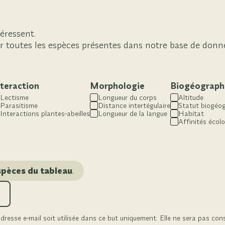
éressent.
r toutes les espèces présentes dans notre base de donn
nteraction
Morphologie
Biogéograph
Lectisme
Longueur du corps
Altitude
Parasitisme
Distance intertégulaire
Statut biogéo
Interactions plantes-abeilles
Longueur de la langue
Habitat
Affinités écol
spèces du tableau
.
resse e-mail soit utilisée dans ce but uniquement. Elle ne sera pas con