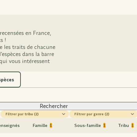
 recensées en France,
s !
e les traits de chacune
’espèces dans la barre
 qui vous intéressent
espèces
Rechercher
tribu
genre
renseignés
Famille
Sous-famille
Tribu
1
1
1