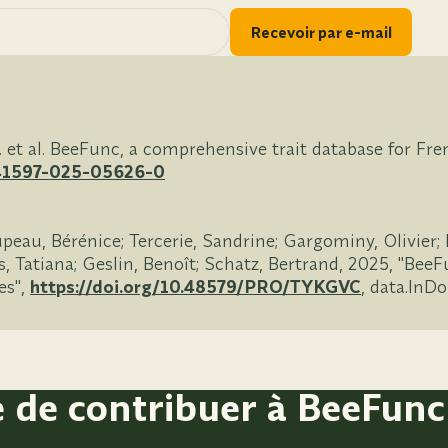
Recevoir par e-mail
 et al. BeeFunc, a comprehensive trait database for Fre
s41597-025-05626-0
au, Bérénice; Tercerie, Sandrine; Gargominy, Olivier; 
 Tatiana; Geslin, Benoît; Schatz, Bertrand, 2025, "BeeF
es",
https://doi.org/10.48579/PRO/TYKGVC
, data.InD
e de contribuer à BeeFunc