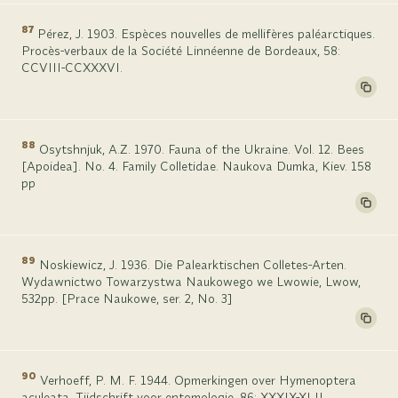
87
Pérez, J. 1903. Espèces nouvelles de mellifères paléarctiques.
Procès-verbaux de la Société Linnéenne de Bordeaux, 58:
CCVIII-CCXXXVI.
88
Osytshnjuk, A.Z. 1970. Fauna of the Ukraine. Vol. 12. Bees
[Apoidea]. No. 4. Family Colletidae. Naukova Dumka, Kiev. 158
pp
89
Noskiewicz, J. 1936. Die Palearktischen Colletes-Arten.
Wydawnictwo Towarzystwa Naukowego we Lwowie, Lwow,
532pp. [Prace Naukowe, ser. 2, No. 3]
90
Verhoeff, P. M. F. 1944. Opmerkingen over Hymenoptera
aculeata. Tijdschrift voor entomologie, 86: XXXIX-XLII.