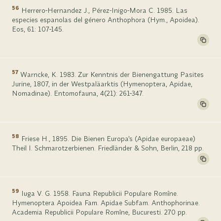
56
Herrero-Hernandez J., Pérez-Inigo-Mora C. 1985. Las
especies espanolas del género Anthophora (Hym., Apoidea).
Eos, 61: 107-145.
57
Warncke, K. 1983. Zur Kenntnis der Bienengattung Pasites
Jurine, 1807, in der Westpaläarktis (Hymenoptera, Apidae,
Nomadinae). Entomofauna, 4(21): 261-347.
58
Friese H., 1895. Die Bienen Europa's (Apidae europaeae)
Theil I. Schmarotzerbienen. Friedländer & Sohn, Berlin, 218 pp.
59
Iuga V. G. 1958. Fauna Republicii Populare Romîne.
Hymenoptera Apoidea Fam. Apidae Subfam. Anthophorinae.
Academia Republicii Populare Romîne, Bucuresti. 270 pp.