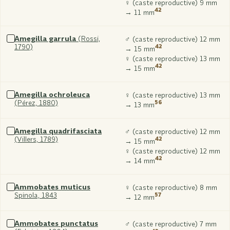
xxx
♀ (caste reproductive) 9 mm
42
→ 11 mm
Amegilla garrula
(Rossi,
♂ (caste reproductive) 12 mm
1790)
42
Sélectionner
→ 15 mm
xxx
♀ (caste reproductive) 13 mm
42
→ 15 mm
Amegilla ochroleuca
♀ (caste reproductive) 13 mm
(Pérez, 1880)
56
Sélectionner
→ 13 mm
xxx
Amegilla quadrifasciata
♂ (caste reproductive) 12 mm
(Villers, 1789)
42
Sélectionner
→ 15 mm
xxx
♀ (caste reproductive) 12 mm
42
→ 14 mm
Ammobates muticus
♀ (caste reproductive) 8 mm
Spinola, 1843
57
Sélectionner
→ 12 mm
xxx
Ammobates punctatus
♂ (caste reproductive) 7 mm