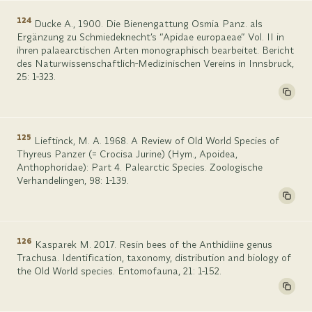
124
Ducke A., 1900. Die Bienengattung Osmia Panz. als
Ergänzung zu Schmiedeknecht’s “Apidae europaeae” Vol. II in
ihren palaearctischen Arten monographisch bearbeitet. Bericht
des Naturwissenschaftlich-Medizinischen Vereins in Innsbruck,
25: 1-323.
125
Lieftinck, M. A. 1968. A Review of Old World Species of
Thyreus Panzer (= Crocisa Jurine) (Hym., Apoidea,
Anthophoridae): Part 4. Palearctic Species. Zoologische
Verhandelingen, 98: 1-139.
126
Kasparek M. 2017. Resin bees of the Anthidiine genus
Trachusa. Identification, taxonomy, distribution and biology of
the Old World species. Entomofauna, 21: 1-152.