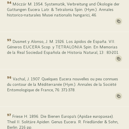
94
Móczár M. 1954. Systematik, Verbreitung und Ökologie der
Gattungen Eucera Latr. & Tetralonia Spin. (Hym.). Annales
historico-naturales Musei nationalis hungarici, 46.
95
Dusmet y Alonso, J. M. 1926. Los ápidos de España. VII.
Géneros EUCERA Scop. y TETRALONIA Spin. En Memorias
de la Real Sociedad Española de Historia Natural, 13 : 83-201.
96
Vachal, J. 1907. Quelques Eucera nouvelles ou peu connues
du contour de la Méditerranée (Hym.). Annales de la Société
Entomologique de France, 76: 371-378.
97
Friese H. 1896. Die Bienen Europa's (Apidae europaeae).
Theil II. Solitäre Apiden. Genus Eucera. R. Friedländer & Sohn,
Berlin. 216 pp.