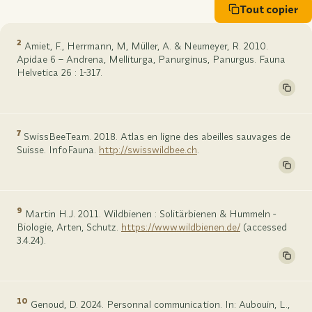
Tout copier
2
Amiet, F., Herrmann, M, Müller, A. & Neumeyer, R. 2010.
Apidae 6 – Andrena, Melliturga, Panurginus, Panurgus. Fauna
Helvetica 26 : 1-317.
7
SwissBeeTeam. 2018. Atlas en ligne des abeilles sauvages de
Suisse. InfoFauna.
http://swisswildbee.ch
.
9
Martin H.J. 2011. Wildbienen : Solitärbienen & Hummeln -
Biologie, Arten, Schutz.
https://www.wildbienen.de/
(accessed
3.4.24).
10
Genoud, D. 2024. Personnal communication. In: Aubouin, L.,