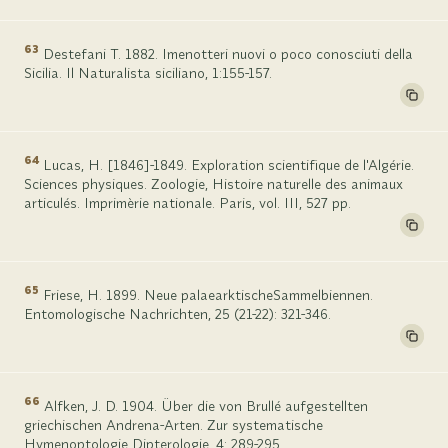
63
Destefani T. 1882. Imenotteri nuovi o poco conosciuti della
Sicilia. Il Naturalista siciliano, 1:155-157.
64
Lucas, H. [1846]-1849. Exploration scientifique de l'Algérie.
Sciences physiques. Zoologie, Histoire naturelle des animaux
articulés. Imprimèrie nationale. Paris, vol. III, 527 pp.
65
Friese, H. 1899. Neue palaearktischeSammelbiennen.
Entomologische Nachrichten, 25 (21-22): 321-346.
66
Alfken, J. D. 1904. Über die von Brullé aufgestellten
griechischen Andrena-Arten. Zur systematische
Hymenoptologie Dipterologie, 4: 289-295.