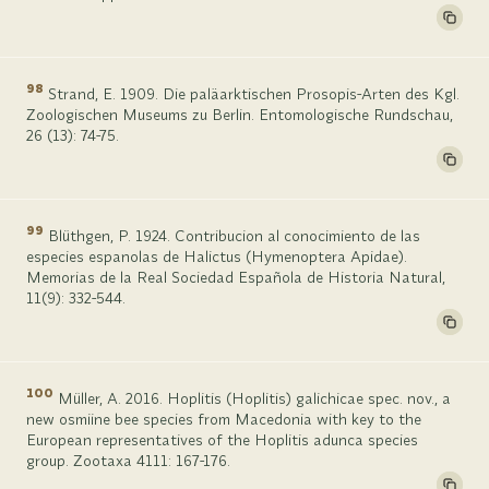
98
Strand, E. 1909. Die paläarktischen Prosopis-Arten des Kgl.
Zoologischen Museums zu Berlin. Entomologische Rundschau,
26 (13): 74-75.
99
Blüthgen, P. 1924. Contribucion al conocimiento de las
especies espanolas de Halictus (Hymenoptera Apidae).
Memorias de la Real Sociedad Española de Historia Natural,
11(9): 332-544.
100
Müller, A. 2016. Hoplitis (Hoplitis) galichicae spec. nov., a
new osmiine bee species from Macedonia with key to the
European representatives of the Hoplitis adunca species
group. Zootaxa 4111: 167-176.