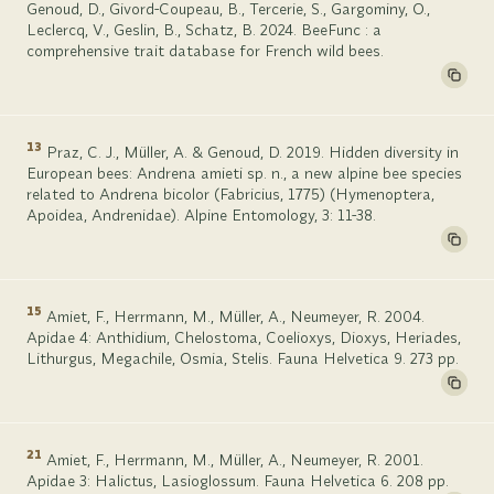
Genoud, D., Givord-Coupeau, B., Tercerie, S., Gargominy, O.,
Leclercq, V., Geslin, B., Schatz, B. 2024. BeeFunc : a
comprehensive trait database for French wild bees.
13
Praz, C. J., Müller, A. & Genoud, D. 2019. Hidden diversity in
European bees: Andrena amieti sp. n., a new alpine bee species
related to Andrena bicolor (Fabricius, 1775) (Hymenoptera,
Apoidea, Andrenidae). Alpine Entomology, 3: 11-38.
15
Amiet, F., Herrmann, M., Müller, A., Neumeyer, R. 2004.
Apidae 4: Anthidium, Chelostoma, Coelioxys, Dioxys, Heriades,
Lithurgus, Megachile, Osmia, Stelis. Fauna Helvetica 9. 273 pp.
21
Amiet, F., Herrmann, M., Müller, A., Neumeyer, R. 2001.
Apidae 3: Halictus, Lasioglossum. Fauna Helvetica 6. 208 pp.