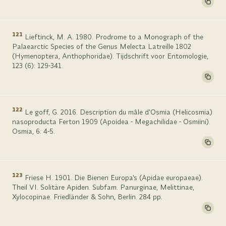
121
Lieftinck, M. A. 1980. Prodrome to a Monograph of the
Palaearctic Species of the Genus Melecta Latreille 1802
(Hymenoptera, Anthophoridae). Tijdschrift voor Entomologie,
123 (6): 129-341.
122
Le goff, G. 2016. Description du mâle d'Osmia (Helicosmia)
nasoproducta Ferton 1909 (Apoidea - Megachilidae - Osmiini).
Osmia, 6: 4-5.
123
Friese H. 1901. Die Bienen Europa's (Apidae europaeae).
Theil VI. Solitäre Apiden. Subfam. Panurginae, Melittinae,
Xylocopinae. Friedländer & Sohn, Berlin. 284 pp.