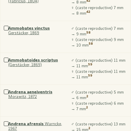
(Fabricius, 1804)
42
Sélectionner
→ 8 mm
xxx
♀ (caste reproductive) 7 mm
42
→ 8 mm
Ammobates vinctus
♂ (caste reproductive) 7 mm
Gerstäcker, 1869
58
Sélectionner
→ 9 mm
xxx
♀ (caste reproductive) 9 mm
58
→ 10 mm
Ammobatoides scriptus
♂ (caste reproductive) 11 mm
(Gerstäcker, 1869)
59
Sélectionner
→ 11 mm
xxx
♀ (caste reproductive) 11 mm
59
→ 11 mm
Andrena aeneiventris
♂ (caste reproductive) 5 mm
Morawitz, 1872
2
Sélectionner
→ 6 mm
xxx
♀ (caste reproductive) 6 mm
2
→ 7 mm
Andrena afrensis
Warncke,
♂ (caste reproductive) 13 mm
1967
2
Sélectionner
→ 15 mm