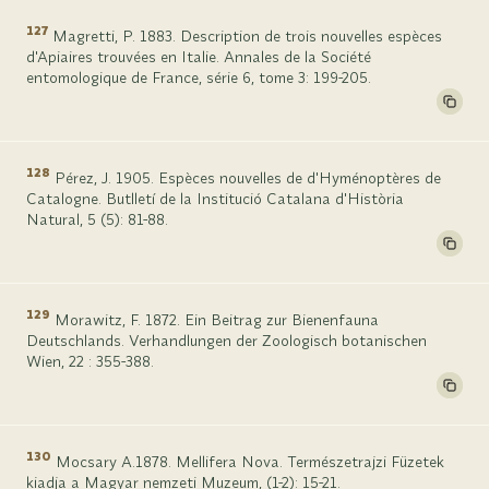
127
Magretti, P. 1883. Description de trois nouvelles espèces
d'Apiaires trouvées en Italie. Annales de la Société
entomologique de France, série 6, tome 3: 199-205.
128
Pérez, J. 1905. Espèces nouvelles de d'Hyménoptères de
Catalogne. Butlletí de la Institució Catalana d'Història
Natural, 5 (5): 81-88.
129
Morawitz, F. 1872. Ein Beitrag zur Bienenfauna
Deutschlands. Verhandlungen der Zoologisch botanischen
Wien, 22 : 355-388.
130
Mocsary A.1878. Mellifera Nova. Természetrajzi Füzetek
kiadja a Magyar nemzeti Muzeum, (1-2): 15-21.