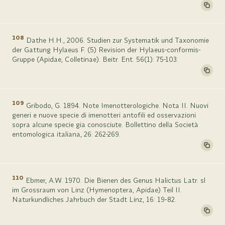
108
Dathe H.H., 2006. Studien zur Systematik und Taxonomie
der Gattung Hylaeus F. (5) Revision der Hylaeus-conformis-
Gruppe (Apidae, Colletinae). Beitr. Ent. 56(1): 75-103.
109
Gribodo, G. 1894. Note Imenotterologiche. Nota II. Nuovi
generi e nuove specie di imenotteri antofili ed osservazioni
sopra alcune specie gia conosciute. Bollettino della Società
entomologica italiana, 26: 262-269.
110
Ebmer, A.W. 1970. Die Bienen des Genus Halictus Latr. sl
im Grossraum von Linz (Hymenoptera, Apidae) Teil II.
Naturkundliches Jahrbuch der Stadt Linz, 16: 19‑82.