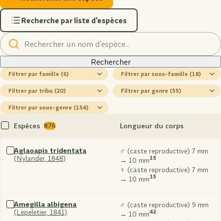
Recherche par liste d'espèces
Rechercher
un
nom
Rechercher
famille
sous-
famille
tribu
genre
sous-
genre
Espèces
Longueur du corps
876
Tout
sélectionner
Aglaoapis tridentata
♂ (caste reproductive) 7 mm
(Nylander, 1848)
15
Sélectionner
→ 10 mm
xxx
♀ (caste reproductive) 7 mm
15
→ 10 mm
Amegilla albigena
♂ (caste reproductive) 9 mm
(Lepeletier, 1841)
42
Sélectionner
→ 10 mm