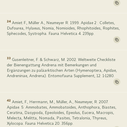
24
Amiet F., Müller A., Neumeyer R. 1999. Apidae 2 : Colletes,
Dufourea, Hylaeus, Nomia, Nomioides, Rhophitoides, Rophites,
Sphecodes, Systropha. Fauna Helvetica 4. 239pp.
33
Gusenleitner, F. & Schwarz, M. 2002. Weltweite Checkliste
der Bienengattung Andrena mit Bemerkungen und
Ergänzungen zu paläarktischen Arten (Hymenoptera, Apidae,
Andreninae, Andrena). Entomofauna Supplement, 12: 1-1280.
42
Amiet, F., Herrmann, M., Müller, A., Neumeyer, R. 2007.
Apidae. 5: Ammobates, Ammobatoides, Anthophora, Biastes,
Ceratina, Dasypoda, Epeoloides, Epeolus, Eucera, Macropis,
Melecta, Melitta, Nomada, Pasites, Tetralonia, Thyreus,
Xylocopa. Fauna Helvetica 20. 356pp.