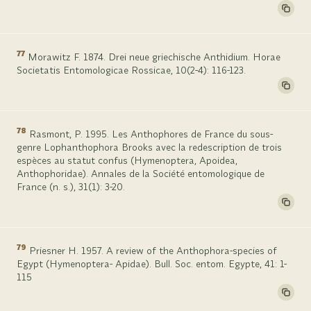
77
Morawitz F. 1874. Drei neue griechische Anthidium. Horae
Societatis Entomologicae Rossicae, 10(2-4): 116-123.
78
Rasmont, P. 1995. Les Anthophores de France du sous-
genre Lophanthophora Brooks avec la redescription de trois
espèces au statut confus (Hymenoptera, Apoidea,
Anthophoridae). Annales de la Société entomologique de
France (n. s.), 31(1): 3-20.
79
Priesner H. 1957. A review of the Anthophora-species of
Egypt (Hymenoptera- Apidae). Bull. Soc. entom. Egypte, 41: 1-
115