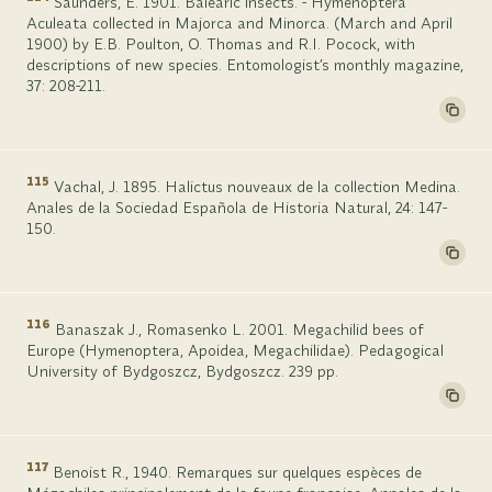
Saunders, E. 1901. Balearic insects. - Hymenoptera
Aculeata collected in Majorca and Minorca. (March and April
1900) by E.B. Poulton, O. Thomas and R.I. Pocock, with
descriptions of new species. Entomologist’s monthly magazine,
37: 208-211.
115
Vachal, J. 1895. Halictus nouveaux de la collection Medina.
Anales de la Sociedad Española de Historia Natural, 24: 147-
150.
116
Banaszak J., Romasenko L. 2001. Megachilid bees of
Europe (Hymenoptera, Apoidea, Megachilidae). Pedagogical
University of Bydgoszcz, Bydgoszcz. 239 pp.
117
Benoist R., 1940. Remarques sur quelques espèces de