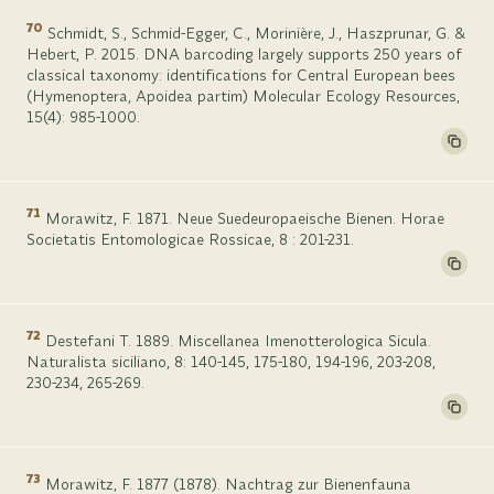
70
Schmidt, S., Schmid-Egger, C., Morinière, J., Haszprunar, G. &
Hebert, P. 2015. DNA barcoding largely supports 250 years of
classical taxonomy: identifications for Central European bees
(Hymenoptera, Apoidea partim) Molecular Ecology Resources,
15(4): 985-1000.
71
Morawitz, F. 1871. Neue Suedeuropaeische Bienen. Horae
Societatis Entomologicae Rossicae, 8 : 201-231.
72
Destefani T. 1889. Miscellanea Imenotterologica Sicula.
Naturalista siciliano, 8: 140-145, 175-180, 194-196, 203-208,
230-234, 265-269.
73
Morawitz, F. 1877 (1878). Nachtrag zur Bienenfauna