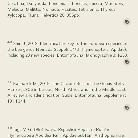
Ceratina, Dasypoda, Epeoloides, Epeolus, Eucera, Macropis,
Melecta, Melitta, Nomada, Pasites, Tetralonia, Thyreus,
Xylocopa. Fauna Helvetica 20. 356pp.
49
Smit J., 2018. Identification key to the European species of
the bee genus Nomada Scopoli, 1770 (Hymenoptera: Apidae),
including 23 new species. Entomofauna, Monographie 3: 1-253.
51
Kasparek M., 2015. The Cuckoo Bees of the Genus Stelis
Panzer, 1906 in Europe, North Africa and in the Middle East.
A review and Identification Guide. Entomofauna, Supplement
18 : 1-144.
59
Iuga V. G. 1958. Fauna Republicii Populare Romîne.
Hymenoptera Apoidea Fam. Apidae Subfam. Anthophorinae.