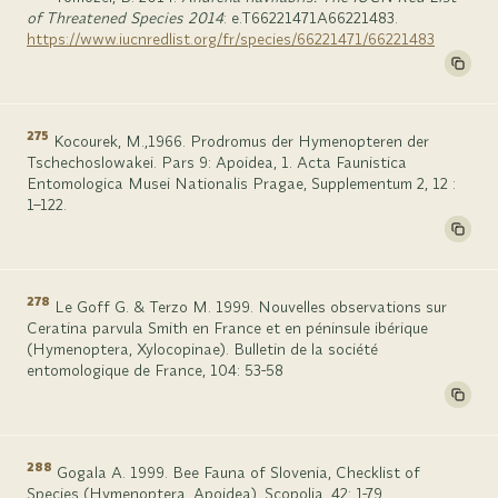
of Threatened Species 2014
: e.T66221471A66221483.
https://www.iucnredlist.org/fr/species/66221471/66221483
275
Kocourek, M.,1966. Prodromus der Hymenopteren der
Tschechoslowakei. Pars 9: Apoidea, 1. Acta Faunistica
Entomologica Musei Nationalis Pragae, Supplementum 2, 12 :
1–122.
278
Le Goff G. & Terzo M. 1999. Nouvelles observations sur
Ceratina parvula Smith en France et en péninsule ibérique
(Hymenoptera, Xylocopinae). Bulletin de la société
entomologique de France, 104: 53-58
288
Gogala A. 1999. Bee Fauna of Slovenia, Checklist of
Species (Hymenoptera, Apoidea). Scopolia, 42: 1-79.