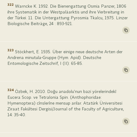
322
Warncke K. 1992. Die Bienengattung Osmia Panzer, 1806
ihre Systematik in der Westpaläarktis und ihre Verbreitung in
der Türkei. 11. Die Untergattung Pyrosmia Tkalcu, 1975. Linzer
Biologische Beiträge, 24 : 893-921.
323
Stöckhert, E. 1935. Über einige neue deutsche Arten der
Andrena minutula-Gruppe (Hym. Apid). Deutsche
Entomologische Zeitschrif, I (II): 65-85.
324
Özbek, H. 2010. Doğu anadolu'nun bazi yörelerindekî
Eucera Scop. ve Tetralonia Spin. (Anthophoridae:
Hymenoptera) cînslerîne mensup arilar. Atatürk Üniversitesi
Ziraat Fakültesi Dergisi/Journal of the Faculty of Agriculture,
14: 35-40.