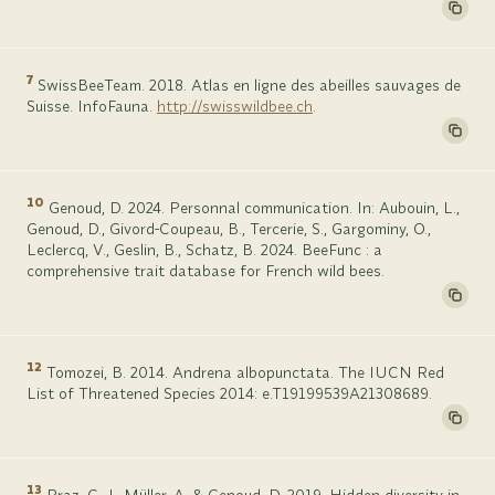
7
SwissBeeTeam. 2018. Atlas en ligne des abeilles sauvages de
Suisse. InfoFauna.
http://swisswildbee.ch
.
10
Genoud, D. 2024. Personnal communication. In: Aubouin, L.,
Genoud, D., Givord-Coupeau, B., Tercerie, S., Gargominy, O.,
Leclercq, V., Geslin, B., Schatz, B. 2024. BeeFunc : a
comprehensive trait database for French wild bees.
12
Tomozei, B. 2014. Andrena albopunctata. The IUCN Red
List of Threatened Species 2014: e.T19199539A21308689.
13