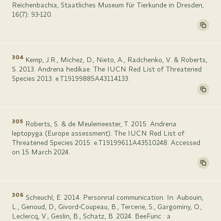
Reichenbachia, Staatliches Museum für Tierkunde in Dresden,
16(7): 93-120.
304
Kemp, J.R., Michez, D., Nieto, A., Radchenko, V. & Roberts,
S. 2013. Andrena hedikae. The IUCN Red List of Threatened
Species 2013: e.T19199885A43114133.
305
Roberts, S. & de Meulemeester, T. 2015. Andrena
leptopyga (Europe assessment). The IUCN Red List of
Threatened Species 2015: e.T19199611A43510248. Accessed
on 15 March 2024.
306
Scheuchl, E. 2014. Personnal communication. In: Aubouin,
L., Genoud, D., Givord-Coupeau, B., Tercerie, S., Gargominy, O.,
Leclercq, V., Geslin, B., Schatz, B. 2024. BeeFunc : a