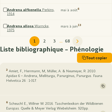
xxx
6
Andrena alfkenella
Perkins,
mai à août
1914
Sélectionner
xxx
13
Andrena allosa
Warncke,
mars à juin
1975
Sélectionner
xxx
1
2
3
…
68
Liste bibliographique – Phénologie
Tout copier
2
Amiet, F., Herrmann, M, Müller, A. & Neumeyer, R. 2010.
Apidae 6 – Andrena, Melliturga, Panurginus, Panurgus. Fauna
Helvetica 26 : 1-317.
6
Scheuchl E., Willner W. 2016. Taschenlexikon der Wildbienen
Europas. Quelle & Meyer Verlag Wiebelsheim. 920pp.