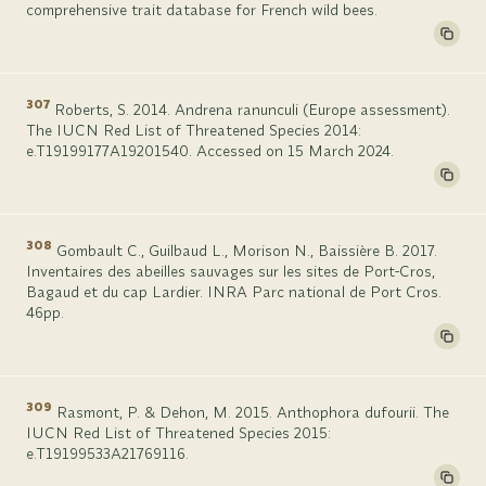
comprehensive trait database for French wild bees.
307
Roberts, S. 2014. Andrena ranunculi (Europe assessment).
The IUCN Red List of Threatened Species 2014:
e.T19199177A19201540. Accessed on 15 March 2024.
308
Gombault C., Guilbaud L., Morison N., Baissière B. 2017.
Inventaires des abeilles sauvages sur les sites de Port-Cros,
Bagaud et du cap Lardier. INRA Parc national de Port Cros.
46pp.
309
Rasmont, P. & Dehon, M. 2015. Anthophora dufourii. The
IUCN Red List of Threatened Species 2015:
e.T19199533A21769116.