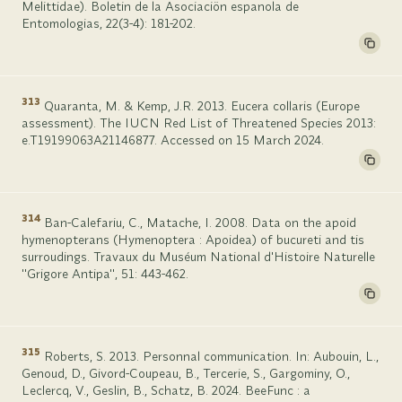
Melittidae). Boletin de la Asociaciön espanola de
Entomologias, 22(3-4): 181-202.
313
Quaranta, M. & Kemp, J.R. 2013. Eucera collaris (Europe
assessment). The IUCN Red List of Threatened Species 2013:
e.T19199063A21146877. Accessed on 15 March 2024.
314
Ban-Calefariu, C., Matache, I. 2008. Data on the apoid
hymenopterans (Hymenoptera : Apoidea) of bucureti and tis
surroudings. Travaux du Muséum National d'Histoire Naturelle
"Grigore Antipa", 51: 443-462.
315
Roberts, S. 2013. Personnal communication. In: Aubouin, L.,
Genoud, D., Givord-Coupeau, B., Tercerie, S., Gargominy, O.,
Leclercq, V., Geslin, B., Schatz, B. 2024. BeeFunc : a