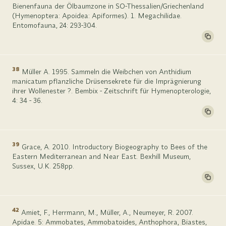
Bienenfauna der Ölbaumzone in SO-Thessalien/Griechenland
(Hymenoptera: Apoidea: Apiformes). 1. Megachilidae.
Entomofauna, 24: 293-304.
38
Müller A. 1995. Sammeln die Weibchen von Anthidium
manicatum pflanzliche Drüsensekrete für die Imprägnierung
ihrer Wollenester ?. Bembix - Zeitschrift für Hymenopterologie,
4: 34 - 36.
39
Grace, A. 2010. Introductory Biogeography to Bees of the
Eastern Mediterranean and Near East. Bexhill Museum,
Sussex, U.K. 258pp.
42
Amiet, F., Herrmann, M., Müller, A., Neumeyer, R. 2007.
Apidae. 5: Ammobates, Ammobatoides, Anthophora, Biastes,