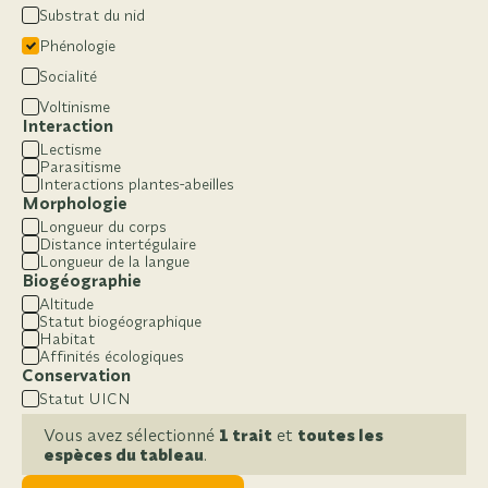
Substrat du nid
Phénologie
Socialité
Voltinisme
Interaction
Lectisme
Parasitisme
Interactions plantes-abeilles
Morphologie
Longueur du corps
Distance intertégulaire
Longueur de la langue
Biogéographie
Altitude
Statut biogéographique
Habitat
Affinités écologiques
Conservation
Statut UICN
Vous avez sélectionné
1 trait
et
toutes les
espèces du tableau
.