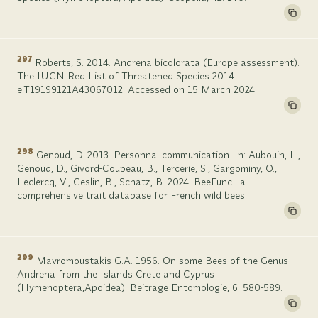
297
Roberts, S. 2014. Andrena bicolorata (Europe assessment).
The IUCN Red List of Threatened Species 2014:
e.T19199121A43067012. Accessed on 15 March 2024.
298
Genoud, D. 2013. Personnal communication. In: Aubouin, L.,
Genoud, D., Givord-Coupeau, B., Tercerie, S., Gargominy, O.,
Leclercq, V., Geslin, B., Schatz, B. 2024. BeeFunc : a
comprehensive trait database for French wild bees.
299
Mavromoustakis G.A. 1956. On some Bees of the Genus
Andrena from the Islands Crete and Cyprus
(Hymenoptera,Apoidea). Beitrage Entomologie, 6: 580-589.