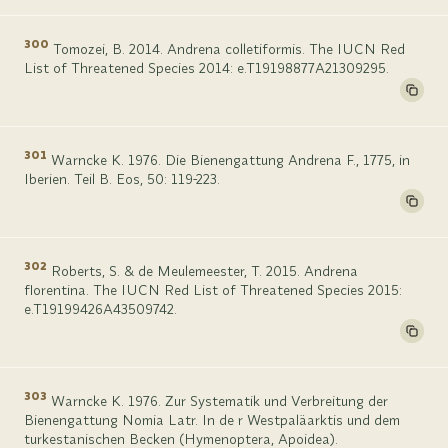
300
Tomozei, B. 2014. Andrena colletiformis. The IUCN Red
List of Threatened Species 2014: e.T19198877A21309295.
301
Warncke K. 1976. Die Bienengattung Andrena F., 1775, in
Iberien. Teil B. Eos, 50: 119-223.
302
Roberts, S. & de Meulemeester, T. 2015. Andrena
florentina. The IUCN Red List of Threatened Species 2015:
e.T19199426A43509742.
303
Warncke K. 1976. Zur Systematik und Verbreitung der
Bienengattung Nomia Latr. In de r Westpaläarktis und dem
turkestanischen Becken (Hymenoptera, Apoidea).