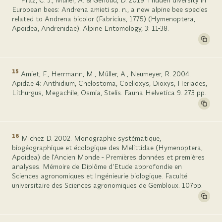
Praz, C. J., Müller, A. & Genoud, D. 2019. Hidden diversity in
European bees: Andrena amieti sp. n., a new alpine bee species
related to Andrena bicolor (Fabricius, 1775) (Hymenoptera,
Apoidea, Andrenidae). Alpine Entomology, 3: 11-38.
15
Amiet, F., Herrmann, M., Müller, A., Neumeyer, R. 2004.
Apidae 4: Anthidium, Chelostoma, Coelioxys, Dioxys, Heriades,
Lithurgus, Megachile, Osmia, Stelis. Fauna Helvetica 9. 273 pp.
16
Michez D. 2002. Monographie systématique,
biogéographique et écologique des Melittidae (Hymenoptera,
Apoidea) de l'Ancien Monde - Premières données et premières
analyses. Mémoire de Diplôme d'Etude approfondie en
Sciences agronomiques et Ingénieurie biologique. Faculté
universitaire des Sciences agronomiques de Gembloux. 107pp.