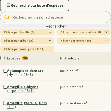
Recherche par liste d'espèces
Rechercher
un
nom
Rechercher
famille
sous-
famille
tribu
genre
sous-
genre
Espèces
Phénologie
786
Tout
sélectionner
6
Aglaoapis tridentata
mai à août
(Nylander, 1848)
Sélectionner
xxx
6
Amegilla albigena
juin à octobre
(Lepeletier, 1841)
Sélectionner
xxx
6
Amegilla garrula
(Rossi,
juin à septembre
1790)
Sélectionner