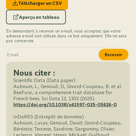
Télécharger un CSV
Aperçu en tableau
En demandant à recevoir un e-mail, vous acceptez que votre
adresse e-mail soit utilisée dans ce but uniquement. Elle ne sera
pas conservée.
Recevoir
Nous citer :
Scientific Data (Data paper) :
Aubouin, L., Genoud, D., Givord-Coupeau, B. et al.
BeeFunc, a comprehensive trait database for
French bees. Sci Data 12, 1302 (2025).
https://doi.org/10.1038/s41597-025-05626-0
InDoRES (Entrepôt de données) :
Aubouin, Lucas; Genoud, David; Givord-Coupeau,
Bérénice; Tercerie, Sandrine; Gargominy, Olivier;
Leclercq, Vincent; Henry, Mickaël; Guilbaud,