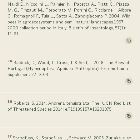
Nardi E., Niccolini L., Palmieri N., Patetta A., Piatti C., Piazza
M. G., Pinzauti M., Porporato M. Porrini C., Ricciardelli l'Albore
G., Romagnoli F., Tuiu L., Satta A., Zandigiacomo P. 2004. Wild
bees in agroecosystems and semi–natural landscapes.1997–
2000 collection period in Italy. Bulletin of Insectology, 57(1):
11–61
34
Baldock, D., Wood, T., Cross, I. & Smit, J. 2018. The Bees of
Portugal (Hymenoptera: Apoidea: Anthophila). Entomofauna
Supplement 22: 1-164
36
Roberts, S. 2014. Andrena tenuistriata. The IUCN Red List
of Threatened Species 2014: e.T19199157A19201875.
37
Standfuss, K., Standfuss L., Schwarz M. 2003. Zur aktuellen