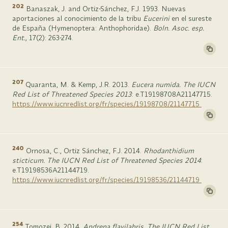
202
Banaszak, J. and Ortiz-Sánchez, F.J. 1993. Nuevas
aportaciones al conocimiento de la tribu
Eucerini
en el sureste
de España (Hymenoptera: Anthophoridae).
Boln. Asoc. esp.
Ent.,
17(2): 263-274.
207
Quaranta, M. & Kemp, J.R. 2013.
Eucera numida. The IUCN
Red List of Threatened Species 2013
: e.T19198708A21147715.
https://www.iucnredlist.org/fr/species/19198708/21147715
240
Ornosa, C., Ortiz Sánchez, F.J. 2014.
Rhodanthidium
sticticum. The IUCN Red List of Threatened Species 2014
:
e.T19198536A21144719.
https://www.iucnredlist.org/fr/species/19198536/21144719
254
Tomozei, B. 2014.
Andrena flavilabris. The IUCN Red List