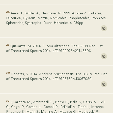
24
Amiet F., Müller A., Neumeyer R. 1999. Apidae 2 : Colletes,
Dufourea, Hylaeus, Nomia, Nomioides, Rhophitoides, Rophites,
Sphecodes, Systropha. Fauna Helvetica 4. 239pp.
27
Quaranta, M. 2014. Eucera alternans. The IUCN Red List
of Threatened Species 2014: e.T19199025A21146606
30
Roberts, S. 2014. Andrena brumanensis. The IUCN Red List
of Threatened Species 2014: e.T19198760A43067080
32
Quaranta M., Ambroselli S., Barro P., Bella S., Carini A., Celli
G., Cogoi P., Comba L., Comoli R., Felicioli A., Floris I., Intoppa
F., Longo S., Maini S., Manino A., Mazzeo G., Medrzycki P.,