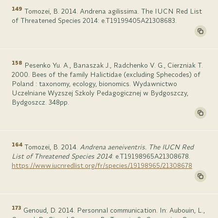
149
Tomozei, B. 2014. Andrena agilissima. The IUCN Red List
of Threatened Species 2014: e.T19199405A21308683.
158
Pesenko Yu. A., Banaszak J., Radchenko V. G., Cierzniak T.
2000. Bees of the family Halictidae (excluding Sphecodes) of
Poland : taxonomy, ecology, bionomics. Wydawnictwo
Uczelniane Wyzszej Szkoly Pedagogicznej w Bydgoszczy,
Bydgoszcz. 348pp.
164
Tomozei, B. 2014.
Andrena aeneiventris. The IUCN Red
List of Threatened Species 2014
: e.T19198965A21308678.
https://www.iucnredlist.org/fr/species/19198965/21308678
173
Genoud, D. 2014. Personnal communication. In: Aubouin, L.,