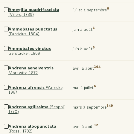
xxx
6
Amegilla quadrifasciata
juillet à septembre
(Villers, 1789)
Sélectionner
xxx
6
Ammobates punctatus
juin à août
(Fabricius, 1804)
Sélectionner
xxx
6
Ammobates vinctus
juin à août
Gerstäcker, 1869
Sélectionner
xxx
164
Andrena aeneiventris
avril à août
Morawitz, 1872
Sélectionner
xxx
6
Andrena afrensis
Warncke,
mai à juillet
1967
Sélectionner
xxx
149
Andrena agilissima
(Scopoli,
mars à septembre
1770)
Sélectionner
xxx
12
Andrena albopunctata
avril à août
(Rossi, 1792)
Sélectionner