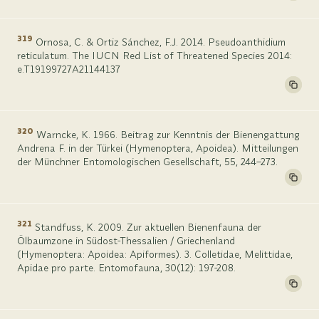
319
Ornosa, C. & Ortiz Sánchez, F.J. 2014. Pseudoanthidium
reticulatum. The IUCN Red List of Threatened Species 2014:
e.T19199727A21144137
320
Warncke, K. 1966. Beitrag zur Kenntnis der Bienengattung
Andrena F. in der Türkei (Hymenoptera, Apoidea). Mitteilungen
der Münchner Entomologischen Gesellschaft, 55, 244–273.
321
Standfuss, K. 2009. Zur aktuellen Bienenfauna der
Ölbaumzone in Südost-Thessalien / Griechenland
(Hymenoptera: Apoidea: Apiformes). 3. Colletidae, Melittidae,
Apidae pro parte. Entomofauna, 30(12): 197-208.