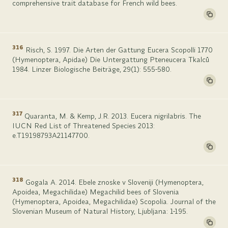
comprehensive trait database for French wild bees.
316
Risch, S. 1997. Die Arten der Gattung Eucera Scopolli 1770
(Hymenoptera, Apidae) Die Untergattung Pteneucera Tkalc­ů
1984. Linzer Biologische Beiträge, 29(1): 555-580.
317
Quaranta, M. & Kemp, J.R. 2013. Eucera nigrilabris. The
IUCN Red List of Threatened Species 2013:
e.T19198793A21147700.
318
Gogala A. 2014. Ebele znoske v Sloveniji (Hymenoptera,
Apoidea, Megachilidae) Megachilid bees of Slovenia
(Hymenoptera, Apoidea, Megachilidae) Scopolia. Journal of the
Slovenian Museum of Natural History, Ljubljana: 1-195.