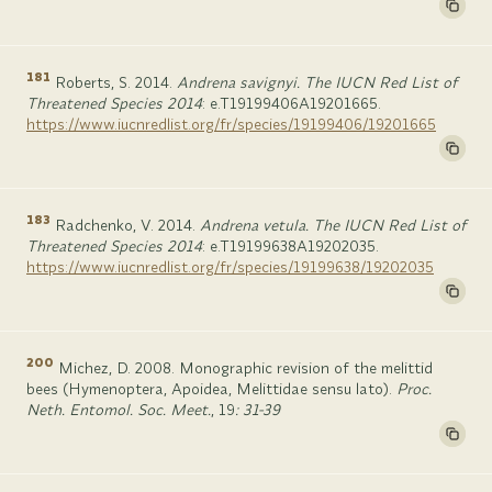
181
Roberts, S. 2014.
Andrena savignyi. The IUCN Red List of
Threatened Species 2014
: e.T19199406A19201665.
https://www.iucnredlist.org/fr/species/19199406/19201665
183
Radchenko, V. 2014.
Andrena vetula. The IUCN Red List of
Threatened Species 2014
: e.T19199638A19202035.
https://www.iucnredlist.org/fr/species/19199638/19202035
200
Michez, D. 2008. Monographic revision of the melittid
bees (Hymenoptera, Apoidea, Melittidae sensu lato).
Proc.
Neth. Entomol. Soc. Meet.
, 19
: 31-39