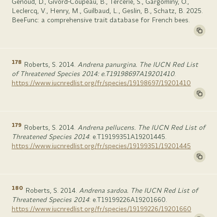
Genoud, D., Givord-Coupeau, B., Tercerie, S., Gargominy, O.,
Leclercq, V., Henry, M., Guilbaud, L., Geslin, B., Schatz, B. 2025.
BeeFunc: a comprehensive trait database for French bees.
178
Roberts, S. 2014.
Andrena panurgina. The IUCN Red List
of Threatened Species 2014: e.T19198697A19201410
.
https://www.iucnredlist.org/fr/species/19198697/19201410
179
Roberts, S. 2014.
Andrena pellucens. The IUCN Red List of
Threatened Species 2014
: e.T19199351A19201445.
https://www.iucnredlist.org/fr/species/19199351/19201445
180
Roberts, S. 2014.
Andrena sardoa. The IUCN Red List of
Threatened Species 2014
: e.T19199226A19201660.
https://www.iucnredlist.org/fr/species/19199226/19201660