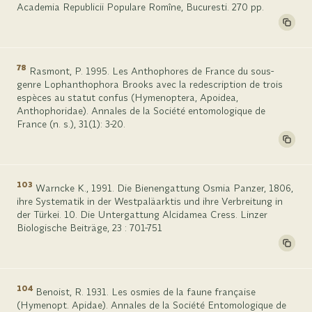
Academia Republicii Populare Romîne, Bucuresti. 270 pp.
78
Rasmont, P. 1995. Les Anthophores de France du sous-
genre Lophanthophora Brooks avec la redescription de trois
espèces au statut confus (Hymenoptera, Apoidea,
Anthophoridae). Annales de la Société entomologique de
France (n. s.), 31(1): 3-20.
103
Warncke K., 1991. Die Bienengattung Osmia Panzer, 1806,
ihre Systematik in der Westpaläarktis und ihre Verbreitung in
der Türkei. 10. Die Untergattung Alcidamea Cress. Linzer
Biologische Beiträge, 23 : 701-751
104
Benoist, R. 1931. Les osmies de la faune française
(Hymenopt. Apidae). Annales de la Société Entomologique de