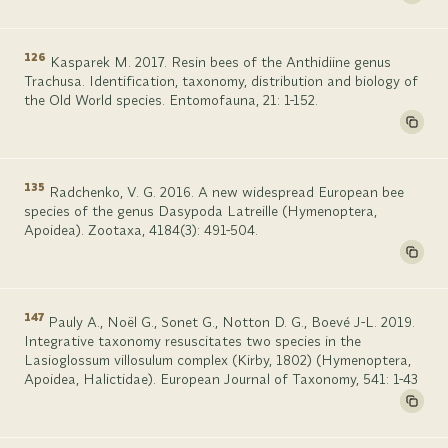
126
Kasparek M. 2017. Resin bees of the Anthidiine genus
Trachusa. Identification, taxonomy, distribution and biology of
the Old World species. Entomofauna, 21: 1-152.
135
Radchenko, V. G. 2016. A new widespread European bee
species of the genus Dasypoda Latreille (Hymenoptera,
Apoidea). Zootaxa, 4184(3): 491-504.
147
Pauly A., Noël G., Sonet G., Notton D. G., Boevé J-L. 2019.
Integrative taxonomy resuscitates two species in the
Lasioglossum villosulum complex (Kirby, 1802) (Hymenoptera,
Apoidea, Halictidae). European Journal of Taxonomy, 541: 1-43