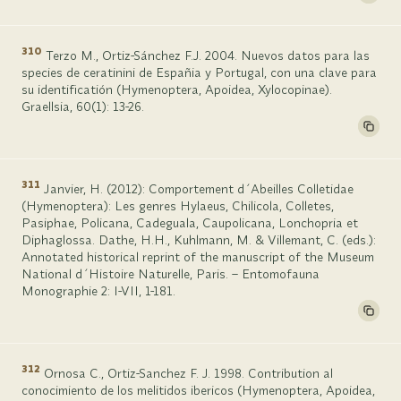
310
Terzo M., Ortiz-Sánchez F.J. 2004. Nuevos datos para las
species de ceratinini de Españia y Portugal, con una clave para
su identificatión (Hymenoptera, Apoidea, Xylocopinae).
Graellsia, 60(1): 13-26.
311
Janvier, H. (2012): Comportement d´Abeilles Colletidae
(Hymenoptera): Les genres Hylaeus, Chilicola, Colletes,
Pasiphae, Policana, Cadeguala, Caupolicana, Lonchopria et
Diphaglossa. Dathe, H.H., Kuhlmann, M. & Villemant, C. (eds.):
Annotated historical reprint of the manuscript of the Museum
National d´Histoire Naturelle, Paris. – Entomofauna
Monographie 2: I-VII, 1-181.
312
Ornosa C., Ortiz-Sanchez F. J. 1998. Contribution al
conocimiento de los melitidos ibericos (Hymenoptera, Apoidea,