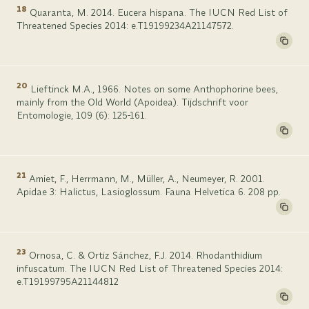
18
Quaranta, M. 2014. Eucera hispana. The IUCN Red List of
Threatened Species 2014: e.T19199234A21147572.
20
Lieftinck M.A., 1966. Notes on some Anthophorine bees,
mainly from the Old World (Apoidea). Tijdschrift voor
Entomologie, 109 (6): 125-161.
21
Amiet, F., Herrmann, M., Müller, A., Neumeyer, R. 2001.
Apidae 3: Halictus, Lasioglossum. Fauna Helvetica 6. 208 pp.
23
Ornosa, C. & Ortiz Sánchez, F.J. 2014. Rhodanthidium
infuscatum. The IUCN Red List of Threatened Species 2014:
e.T19199795A21144812