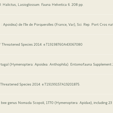
3: Halictus, Lasioglossum. Fauna Helvetica 6. 208 pp.
Apoidea) de l'île de Porquerolles (France, Var), Sci. Rep. Port Cros nat
of Threatened Species 2014: e.T19198760A43067080
 Portugal (Hymenoptera: Apoidea: Anthophila). Entomofauna Supplement 2
f Threatened Species 2014: e.T19199157A19201875.
the bee genus Nomada Scopoli, 1770 (Hymenoptera: Apidae), including 2