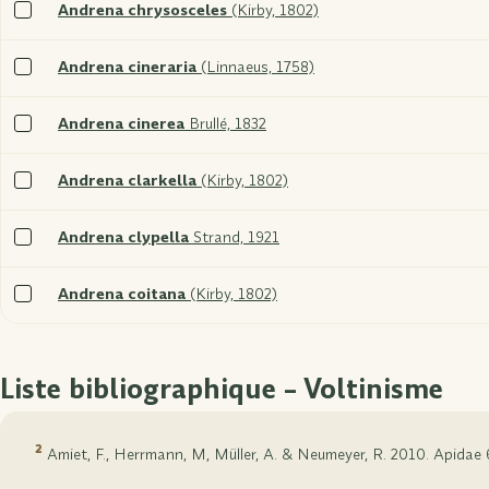
Sélectionner
Andrena chrysosceles
(Kirby, 1802)
xxx
Sélectionner
Andrena cineraria
(Linnaeus, 1758)
xxx
Sélectionner
Andrena cinerea
Brullé, 1832
xxx
Sélectionner
Andrena clarkella
(Kirby, 1802)
xxx
Sélectionner
Andrena clypella
Strand, 1921
xxx
Sélectionner
Andrena coitana
(Kirby, 1802)
xxx
Liste bibliographique – Voltinisme
2
Amiet, F., Herrmann, M, Müller, A. & Neumeyer, R. 2010. Apidae 