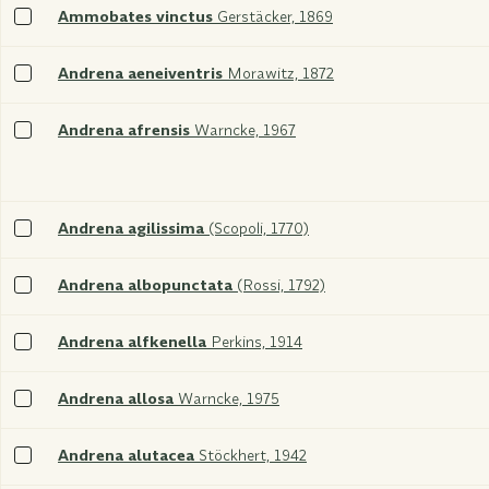
Sélectionner
Ammobates vinctus
Gerstäcker, 1869
xxx
Sélectionner
Andrena aeneiventris
Morawitz, 1872
xxx
Sélectionner
Andrena afrensis
Warncke, 1967
xxx
Sélectionner
Andrena agilissima
(Scopoli, 1770)
xxx
Sélectionner
Andrena albopunctata
(Rossi, 1792)
xxx
Sélectionner
Andrena alfkenella
Perkins, 1914
xxx
Sélectionner
Andrena allosa
Warncke, 1975
xxx
Sélectionner
Andrena alutacea
Stöckhert, 1942
xxx