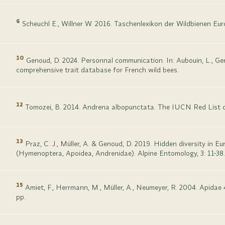
6
Scheuchl E., Willner W. 2016. Taschenlexikon der Wildbienen Eu
10
Genoud, D. 2024. Personnal communication. In: Aubouin, L., Genou
comprehensive trait database for French wild bees.
12
Tomozei, B. 2014. Andrena albopunctata. The IUCN Red List 
13
Praz, C. J., Müller, A. & Genoud, D. 2019. Hidden diversity in E
(Hymenoptera, Apoidea, Andrenidae). Alpine Entomology, 3: 11-38.
15
Amiet, F., Herrmann, M., Müller, A., Neumeyer, R. 2004. Apidae 
pp.