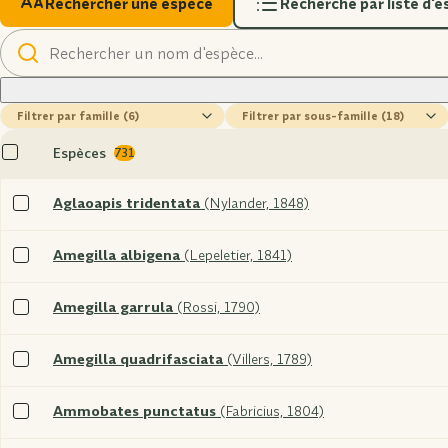
Rechercher une espèce
Recherche par liste d'
Rechercher
un
nom
famille
sous-
famille
Tout
Espèces
731
sélectionner
Sélectionner
Aglaoapis tridentata
(Nylander, 1848)
xxx
Sélectionner
Amegilla albigena
(Lepeletier, 1841)
xxx
Sélectionner
Amegilla garrula
(Rossi, 1790)
xxx
Sélectionner
Amegilla quadrifasciata
(Villers, 1789)
xxx
Sélectionner
Ammobates punctatus
(Fabricius, 1804)
xxx