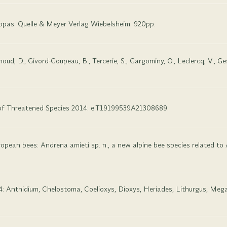
ropas. Quelle & Meyer Verlag Wiebelsheim. 920pp.
d, D., Givord-Coupeau, B., Tercerie, S., Gargominy, O., Leclercq, V., Ges
of Threatened Species 2014: e.T19199539A21308689.
uropean bees: Andrena amieti sp. n., a new alpine bee species related to 
4: Anthidium, Chelostoma, Coelioxys, Dioxys, Heriades, Lithurgus, Megac