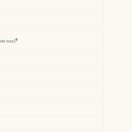
6
tude max)