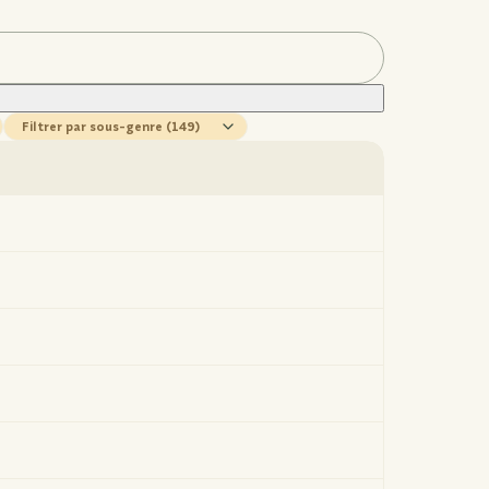
sous-
genre