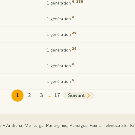
6
,
288
1 génération
6
1 génération
29
1 génération
29
1 génération
6
1 génération
6
1 génération
1
2
3
…
17
Suivant
6 – Andrena, Melliturga, Panurginus, Panurgus. Fauna Helvetica 26 : 1-3