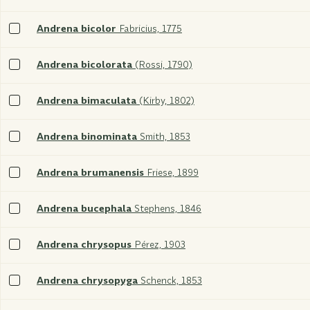
xxx
Sélectionner
Andrena bicolor
Fabricius, 1775
xxx
Sélectionner
Andrena bicolorata
(Rossi, 1790)
xxx
Sélectionner
Andrena bimaculata
(Kirby, 1802)
xxx
Sélectionner
Andrena binominata
Smith, 1853
xxx
Sélectionner
Andrena brumanensis
Friese, 1899
xxx
Sélectionner
Andrena bucephala
Stephens, 1846
xxx
Sélectionner
Andrena chrysopus
Pérez, 1903
xxx
Sélectionner
Andrena chrysopyga
Schenck, 1853
xxx