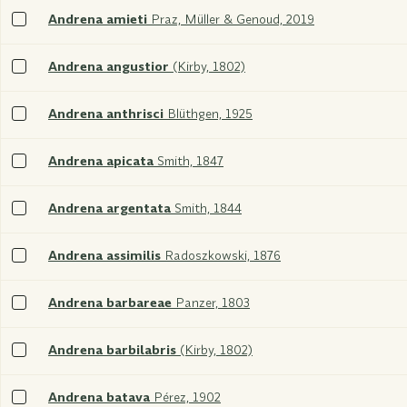
Sélectionner
Andrena amieti
Praz, Müller & Genoud, 2019
xxx
Sélectionner
Andrena angustior
(Kirby, 1802)
xxx
Sélectionner
Andrena anthrisci
Blüthgen, 1925
xxx
Sélectionner
Andrena apicata
Smith, 1847
xxx
Sélectionner
Andrena argentata
Smith, 1844
xxx
Sélectionner
Andrena assimilis
Radoszkowski, 1876
xxx
Sélectionner
Andrena barbareae
Panzer, 1803
xxx
Sélectionner
Andrena barbilabris
(Kirby, 1802)
xxx
Sélectionner
Andrena batava
Pérez, 1902