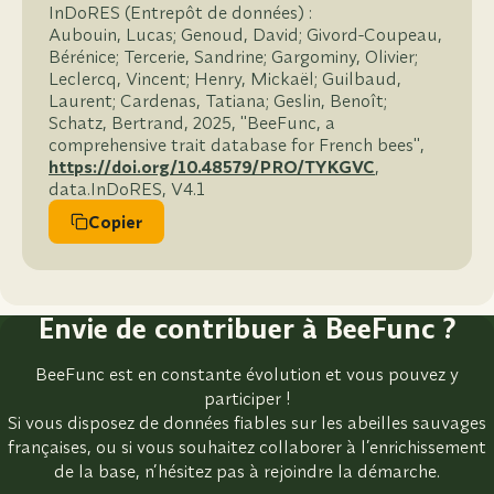
InDoRES (Entrepôt de données) :
Aubouin, Lucas; Genoud, David; Givord-Coupeau,
Bérénice; Tercerie, Sandrine; Gargominy, Olivier;
Leclercq, Vincent; Henry, Mickaël; Guilbaud,
Laurent; Cardenas, Tatiana; Geslin, Benoît;
Schatz, Bertrand, 2025, "BeeFunc, a
comprehensive trait database for French bees",
https://doi.org/10.48579/PRO/TYKGVC
,
data.InDoRES, V4.1
Copier
Envie de contribuer à BeeFunc ?
BeeFunc est en constante évolution et vous pouvez y
participer !
Si vous disposez de données fiables sur les abeilles sauvages
françaises, ou si vous souhaitez collaborer à l’enrichissement
de la base, n’hésitez pas à rejoindre la démarche.