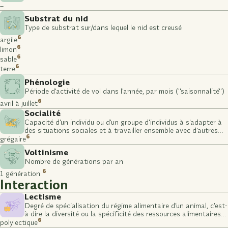
–
Substrat du nid
Type de substrat sur/dans lequel le nid est creusé
6
argile
6
limon
6
sable
6
terre
Phénologie
Période d'activité de vol dans l'année, par mois ("saisonnalité")
6
avril à juillet
Socialité
Capacité d'un individu ou d'un groupe d'individus à s'adapter à
des situations sociales et à travailler ensemble avec d'autres
6
individus ou groupes
grégaire
Voltinisme
Nombre de générations par an
6
1 génération
Interaction
Lectisme
Degré de spécialisation du régime alimentaire d’un animal, c’est-
à-dire la diversité ou la spécificité des ressources alimentaires
6
qu’il consomme (stade larvaire)
polylectique