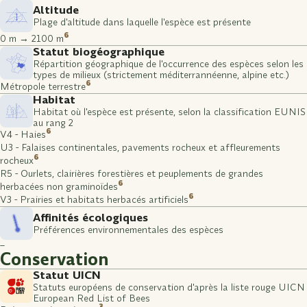
Altitude
Plage d'altitude dans laquelle l'espèce est présente
6
0 m → 2100 m
Statut biogéographique
Répartition géographique de l'occurrence des espèces selon les
types de milieux (strictement méditerrannéenne, alpine etc.)
6
Métropole terrestre
Habitat
Habitat où l'espèce est présente, selon la classification EUNIS
au rang 2
6
V4 - Haies
U3 - Falaises continentales, pavements rocheux et affleurements
6
rocheux
R5 - Ourlets, clairières forestières et peuplements de grandes
6
herbacées non graminoïdes
6
V3 - Prairies et habitats herbacés artificiels
Affinités écologiques
Préférences environnementales des espèces
–
Conservation
Statut UICN
Statuts européens de conservation d'après la liste rouge UICN
European Red List of Bees
3