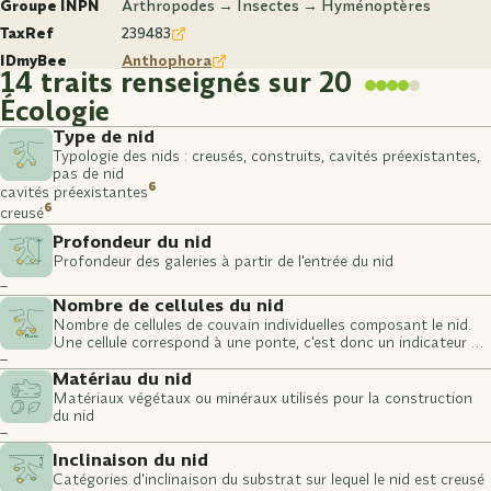
Groupe INPN
Arthropodes → Insectes → Hyménoptères
TaxRef
239483
IDmyBee
Anthophora
14 traits renseignés sur 20
Écologie
Type de nid
Typologie des nids : creusés, construits, cavités préexistantes,
pas de nid
6
cavités préexistantes
6
creusé
Profondeur du nid
Profondeur des galeries à partir de l'entrée du nid
–
Nombre de cellules du nid
Nombre de cellules de couvain individuelles composant le nid.
Une cellule correspond à une ponte, c'est donc un indicateur du
–
nombre de larves potentielles.
Matériau du nid
Matériaux végétaux ou minéraux utilisés pour la construction
du nid
–
Inclinaison du nid
Catégories d'inclinaison du substrat sur lequel le nid est creusé