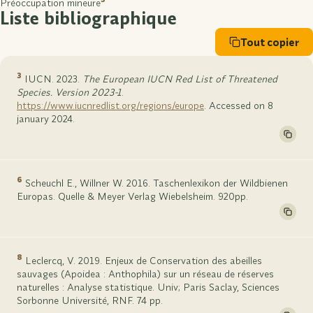
Préoccupation mineure
Liste bibliographique
Tout copier
3
IUCN. 2023.
The European IUCN Red List of Threatened
Species. Version 2023-1
.
https://www.iucnredlist.org/regions/europe
. Accessed on 8
january 2024.
6
Scheuchl E., Willner W. 2016. Taschenlexikon der Wildbienen
Europas. Quelle & Meyer Verlag Wiebelsheim. 920pp.
8
Leclercq, V. 2019. Enjeux de Conservation des abeilles
sauvages (Apoidea : Anthophila) sur un réseau de réserves
naturelles : Analyse statistique. Univ; Paris Saclay, Sciences
Sorbonne Université, RNF. 74 pp.