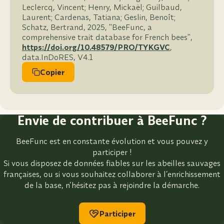
Leclercq, Vincent; Henry, Mickaël; Guilbaud,
Laurent; Cardenas, Tatiana; Geslin, Benoît;
Schatz, Bertrand, 2025, "BeeFunc, a
comprehensive trait database for French bees",
https://doi.org/10.48579/PRO/TYKGVC
,
data.InDoRES, V4.1
Copier
Envie de contribuer à BeeFunc ?
BeeFunc est en constante évolution et vous pouvez y
participer !
Si vous disposez de données fiables sur les abeilles sauvages
françaises, ou si vous souhaitez collaborer à l’enrichissement
de la base, n’hésitez pas à rejoindre la démarche.
Participer