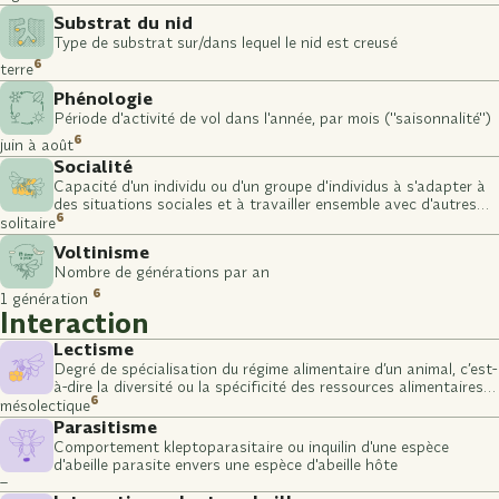
Substrat du nid
Type de substrat sur/dans lequel le nid est creusé
6
terre
Phénologie
Période d'activité de vol dans l'année, par mois ("saisonnalité")
6
juin à août
Socialité
Capacité d'un individu ou d'un groupe d'individus à s'adapter à
des situations sociales et à travailler ensemble avec d'autres
6
individus ou groupes
solitaire
Voltinisme
Nombre de générations par an
6
1 génération
Interaction
Lectisme
Degré de spécialisation du régime alimentaire d’un animal, c’est-
à-dire la diversité ou la spécificité des ressources alimentaires
6
qu’il consomme (stade larvaire)
mésolectique
Parasitisme
Comportement kleptoparasitaire ou inquilin d'une espèce
d'abeille parasite envers une espèce d'abeille hôte
–