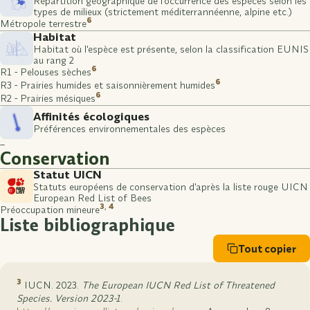
Répartition géographique de l'occurrence des espèces selon les
types de milieux (strictement méditerrannéenne, alpine etc.)
6
Métropole terrestre
Habitat
Habitat où l'espèce est présente, selon la classification EUNIS
au rang 2
6
R1 - Pelouses sèches
6
R3 - Prairies humides et saisonnièrement humides
6
R2 - Prairies mésiques
Affinités écologiques
Préférences environnementales des espèces
–
Conservation
Statut UICN
Statuts européens de conservation d'après la liste rouge UICN
European Red List of Bees
3
,
4
Préoccupation mineure
Liste bibliographique
Tout copier
3
IUCN. 2023.
The European IUCN Red List of Threatened
Species. Version 2023-1
.