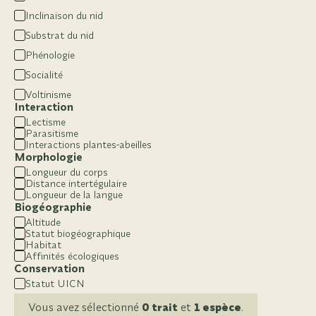
Inclinaison du nid
Substrat du nid
Phénologie
Socialité
Voltinisme
Interaction
Lectisme
Parasitisme
Interactions plantes-abeilles
Morphologie
Longueur du corps
Distance intertégulaire
Longueur de la langue
Biogéographie
Altitude
Statut biogéographique
Habitat
Affinités écologiques
Conservation
Statut UICN
Vous avez sélectionné
0 trait
et
1 espèce
.