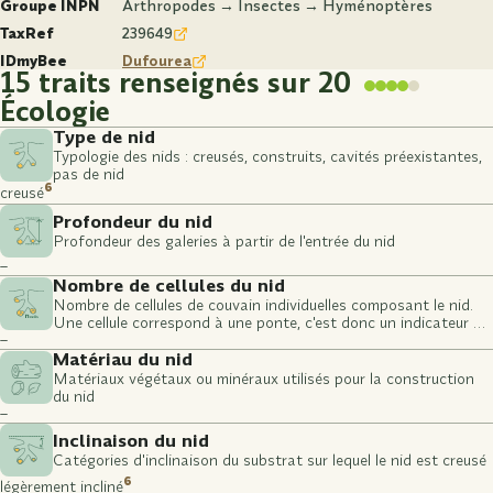
Groupe INPN
Arthropodes → Insectes → Hyménoptères
TaxRef
239649
IDmyBee
Dufourea
15 traits renseignés sur 20
Écologie
Type de nid
Typologie des nids : creusés, construits, cavités préexistantes,
pas de nid
6
creusé
Profondeur du nid
Profondeur des galeries à partir de l'entrée du nid
–
Nombre de cellules du nid
Nombre de cellules de couvain individuelles composant le nid.
Une cellule correspond à une ponte, c'est donc un indicateur du
–
nombre de larves potentielles.
Matériau du nid
Matériaux végétaux ou minéraux utilisés pour la construction
du nid
–
Inclinaison du nid
Catégories d'inclinaison du substrat sur lequel le nid est creusé
6
légèrement incliné