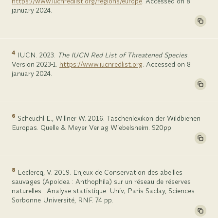
https://www.iucnredlist.org/regions/europe
. Accessed on 8
january 2024.
4
IUCN. 2023.
The IUCN Red List of Threatened Species
.
Version 2023-1.
https://www.iucnredlist.org
. Accessed on 8
january 2024.
6
Scheuchl E., Willner W. 2016. Taschenlexikon der Wildbienen
Europas. Quelle & Meyer Verlag Wiebelsheim. 920pp.
8
Leclercq, V. 2019. Enjeux de Conservation des abeilles
sauvages (Apoidea : Anthophila) sur un réseau de réserves
naturelles : Analyse statistique. Univ; Paris Saclay, Sciences
Sorbonne Université, RNF. 74 pp.