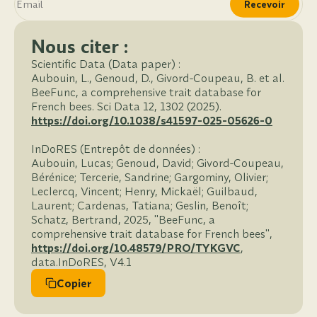
Recevoir
Nous citer :
Scientific Data (Data paper) :
Aubouin, L., Genoud, D., Givord-Coupeau, B. et al.
BeeFunc, a comprehensive trait database for
French bees. Sci Data 12, 1302 (2025).
https://doi.org/10.1038/s41597-025-05626-0
InDoRES (Entrepôt de données) :
Aubouin, Lucas; Genoud, David; Givord-Coupeau,
Bérénice; Tercerie, Sandrine; Gargominy, Olivier;
Leclercq, Vincent; Henry, Mickaël; Guilbaud,
Laurent; Cardenas, Tatiana; Geslin, Benoît;
Schatz, Bertrand, 2025, "BeeFunc, a
comprehensive trait database for French bees",
https://doi.org/10.48579/PRO/TYKGVC
,
data.InDoRES, V4.1
Copier