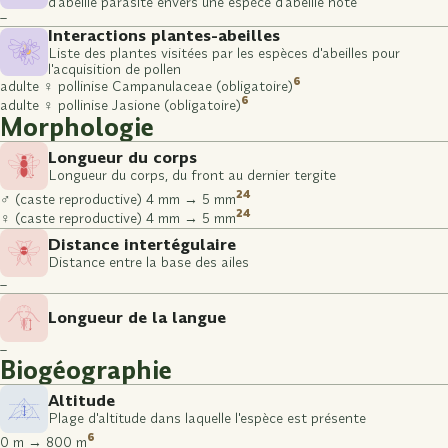
d'abeille parasite envers une espèce d'abeille hôte
–
Interactions plantes-abeilles
Liste des plantes visitées par les espèces d'abeilles pour
l'acquisition de pollen
6
adulte ♀ pollinise Campanulaceae (obligatoire)
6
adulte ♀ pollinise Jasione (obligatoire)
Morphologie
Longueur du corps
Longueur du corps, du front au dernier tergite
24
♂ (caste reproductive) 4 mm → 5 mm
24
♀ (caste reproductive) 4 mm → 5 mm
Distance intertégulaire
Distance entre la base des ailes
–
Longueur de la langue
–
Biogéographie
Altitude
Plage d'altitude dans laquelle l'espèce est présente
6
0 m → 800 m