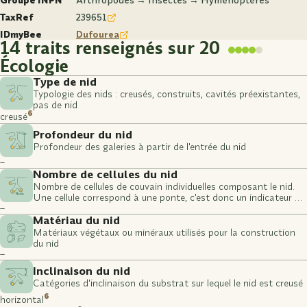
Groupe INPN
Arthropodes → Insectes → Hyménoptères
TaxRef
239651
IDmyBee
Dufourea
14 traits renseignés sur 20
Écologie
Type de nid
Typologie des nids : creusés, construits, cavités préexistantes,
pas de nid
6
creusé
Profondeur du nid
Profondeur des galeries à partir de l'entrée du nid
–
Nombre de cellules du nid
Nombre de cellules de couvain individuelles composant le nid.
Une cellule correspond à une ponte, c'est donc un indicateur du
–
nombre de larves potentielles.
Matériau du nid
Matériaux végétaux ou minéraux utilisés pour la construction
du nid
–
Inclinaison du nid
Catégories d'inclinaison du substrat sur lequel le nid est creusé
6
horizontal