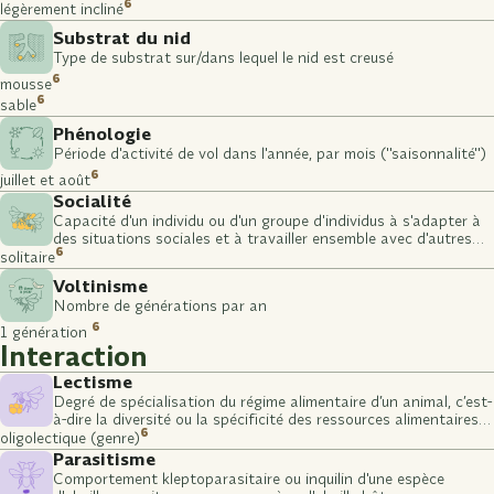
6
légèrement incliné
Substrat du nid
Type de substrat sur/dans lequel le nid est creusé
6
mousse
6
sable
Phénologie
Période d'activité de vol dans l'année, par mois ("saisonnalité")
6
juillet et août
Socialité
Capacité d'un individu ou d'un groupe d'individus à s'adapter à
des situations sociales et à travailler ensemble avec d'autres
6
individus ou groupes
solitaire
Voltinisme
Nombre de générations par an
6
1 génération
Interaction
Lectisme
Degré de spécialisation du régime alimentaire d’un animal, c’est-
à-dire la diversité ou la spécificité des ressources alimentaires
6
qu’il consomme (stade larvaire)
oligolectique (genre)
Parasitisme
Comportement kleptoparasitaire ou inquilin d'une espèce