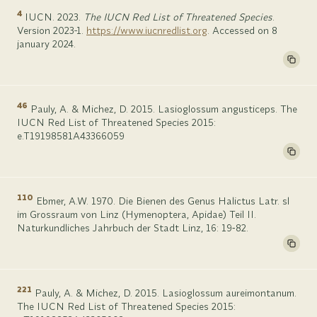
4
IUCN. 2023.
The IUCN Red List of Threatened Species
.
Version 2023-1.
https://www.iucnredlist.org
. Accessed on 8
january 2024.
46
Pauly, A. & Michez, D. 2015. Lasioglossum angusticeps. The
IUCN Red List of Threatened Species 2015:
e.T19198581A43366059
110
Ebmer, A.W. 1970. Die Bienen des Genus Halictus Latr. sl
im Grossraum von Linz (Hymenoptera, Apidae) Teil II.
Naturkundliches Jahrbuch der Stadt Linz, 16: 19‑82.
221
Pauly, A. & Michez, D. 2015. Lasioglossum aureimontanum.
The IUCN Red List of Threatened Species 2015: