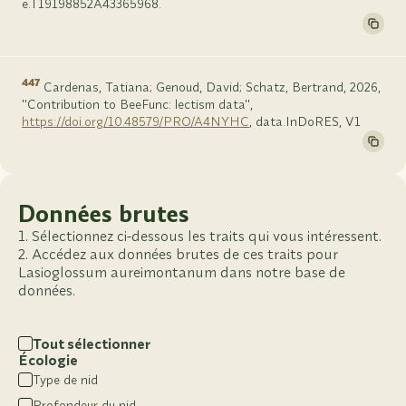
e.T19198852A43365968.
447
Cardenas, Tatiana; Genoud, David; Schatz, Bertrand, 2026,
"Contribution to BeeFunc: lectism data",
https://doi.org/10.48579/PRO/A4NYHC
, data.InDoRES, V1
Données brutes
Sélectionnez ci-dessous les traits qui vous intéressent.
Accédez aux données brutes de ces traits pour
Lasioglossum aureimontanum dans notre base de
données.
Tout sélectionner
Écologie
Type de nid
Profondeur du nid