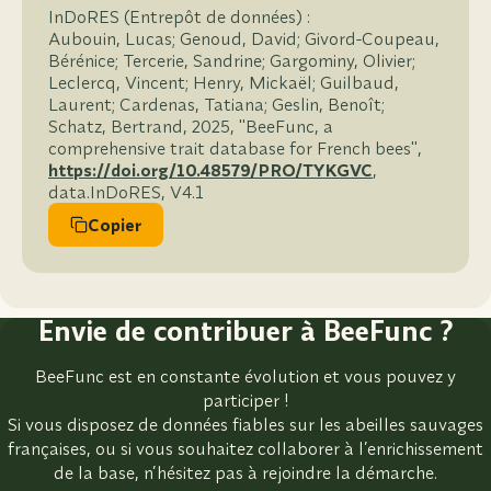
InDoRES (Entrepôt de données) :
Aubouin, Lucas; Genoud, David; Givord-Coupeau,
Bérénice; Tercerie, Sandrine; Gargominy, Olivier;
Leclercq, Vincent; Henry, Mickaël; Guilbaud,
Laurent; Cardenas, Tatiana; Geslin, Benoît;
Schatz, Bertrand, 2025, "BeeFunc, a
comprehensive trait database for French bees",
https://doi.org/10.48579/PRO/TYKGVC
,
data.InDoRES, V4.1
Copier
Envie de contribuer à BeeFunc ?
BeeFunc est en constante évolution et vous pouvez y
participer !
Si vous disposez de données fiables sur les abeilles sauvages
françaises, ou si vous souhaitez collaborer à l’enrichissement
de la base, n’hésitez pas à rejoindre la démarche.