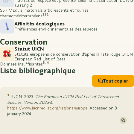
Habitat où l'espèce est présente, selon la classification EUNIS
au rang 2
S5 - Maquis, matorrals arborescents et fourrés
221
thermoméditerranéens
Affinités écologiques
Préférences environnementales des espèces
–
Conservation
Statut UICN
Statuts européens de conservation d'après la liste rouge UICN
European Red List of Bees
3
,
4
Données insuffisantes
Liste bibliographique
Tout copier
3
IUCN. 2023.
The European IUCN Red List of Threatened
Species. Version 2023-1
.
https://www.iucnredlist.org/regions/europe
. Accessed on 8
january 2024.