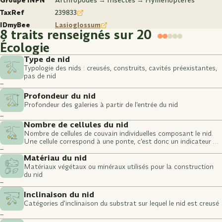
Groupe INPN
Arthropodes → Insectes → Hyménoptères
TaxRef
239833
IDmyBee
Lasioglossum
8 traits renseignés sur 20
Écologie
Type de nid
Typologie des nids : creusés, construits, cavités préexistantes,
pas de nid
–
Profondeur du nid
Profondeur des galeries à partir de l'entrée du nid
–
Nombre de cellules du nid
Nombre de cellules de couvain individuelles composant le nid.
Une cellule correspond à une ponte, c'est donc un indicateur du
–
nombre de larves potentielles.
Matériau du nid
Matériaux végétaux ou minéraux utilisés pour la construction
du nid
–
Inclinaison du nid
Catégories d'inclinaison du substrat sur lequel le nid est creusé
–