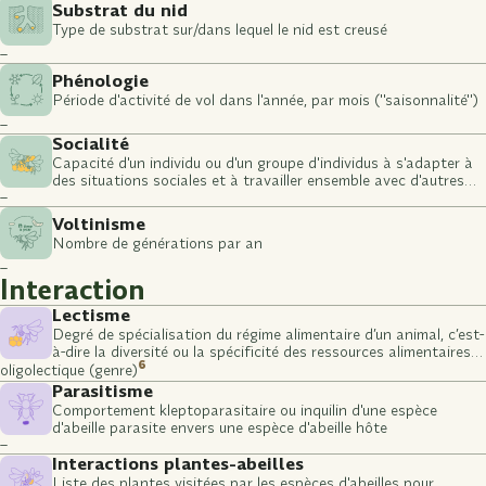
Substrat du nid
Type de substrat sur/dans lequel le nid est creusé
–
Phénologie
Période d'activité de vol dans l'année, par mois ("saisonnalité")
–
Socialité
Capacité d'un individu ou d'un groupe d'individus à s'adapter à
des situations sociales et à travailler ensemble avec d'autres
–
individus ou groupes
Voltinisme
Nombre de générations par an
–
Interaction
Lectisme
Degré de spécialisation du régime alimentaire d’un animal, c’est-
à-dire la diversité ou la spécificité des ressources alimentaires
6
qu’il consomme (stade larvaire)
oligolectique (genre)
Parasitisme
Comportement kleptoparasitaire ou inquilin d'une espèce
d'abeille parasite envers une espèce d'abeille hôte
–
Interactions plantes-abeilles
Liste des plantes visitées par les espèces d'abeilles pour