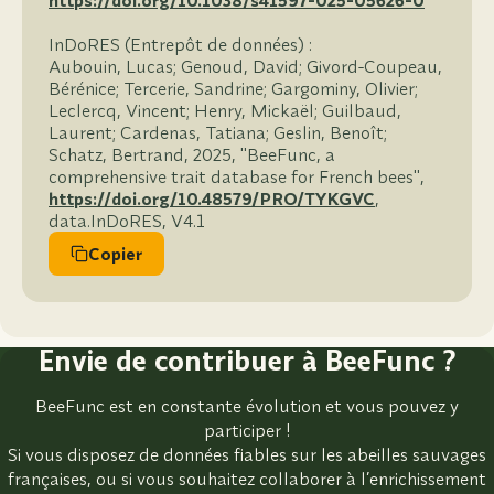
https://doi.org/10.1038/s41597-025-05626-0
InDoRES (Entrepôt de données) :
Aubouin, Lucas; Genoud, David; Givord-Coupeau,
Bérénice; Tercerie, Sandrine; Gargominy, Olivier;
Leclercq, Vincent; Henry, Mickaël; Guilbaud,
Laurent; Cardenas, Tatiana; Geslin, Benoît;
Schatz, Bertrand, 2025, "BeeFunc, a
comprehensive trait database for French bees",
https://doi.org/10.48579/PRO/TYKGVC
,
data.InDoRES, V4.1
Copier
Envie de contribuer à BeeFunc ?
BeeFunc est en constante évolution et vous pouvez y
participer !
Si vous disposez de données fiables sur les abeilles sauvages
françaises, ou si vous souhaitez collaborer à l’enrichissement