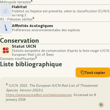
6
Métropole terrestre
Habitat
Habitat où l'espèce est présente, selon la classification EUNIS
au rang 2
6
R1 - Pelouses sèches
Affinités écologiques
Préférences environnementales des espèces
–
Conservation
Statut UICN
Statuts européens de conservation d'après la liste rouge UICN
European Red List of Bees
3
Données insuffisantes
Liste bibliographique
Tout copier
3
IUCN. 2023.
The European IUCN Red List of Threatened
Species. Version 2023-1
.
https://www.iucnredlist.org/regions/europe
. Accessed on 8
january 2024.