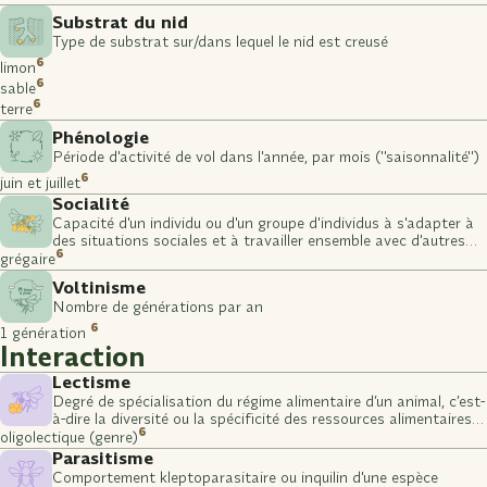
Substrat du nid
Type de substrat sur/dans lequel le nid est creusé
6
limon
6
sable
6
terre
Phénologie
Période d'activité de vol dans l'année, par mois ("saisonnalité")
6
juin et juillet
Socialité
Capacité d'un individu ou d'un groupe d'individus à s'adapter à
des situations sociales et à travailler ensemble avec d'autres
6
individus ou groupes
grégaire
Voltinisme
Nombre de générations par an
6
1 génération
Interaction
Lectisme
Degré de spécialisation du régime alimentaire d’un animal, c’est-
à-dire la diversité ou la spécificité des ressources alimentaires
6
qu’il consomme (stade larvaire)
oligolectique (genre)
Parasitisme
Comportement kleptoparasitaire ou inquilin d'une espèce