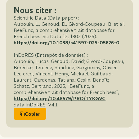
Nous citer :
Scientific Data (Data paper) :
Aubouin, L., Genoud, D., Givord-Coupeau, B. et al.
BeeFunc, a comprehensive trait database for
French bees. Sci Data 12, 1302 (2025).
https://doi.org/10.1038/s41597-025-05626-0
InDoRES (Entrepôt de données) :
Aubouin, Lucas; Genoud, David; Givord-Coupeau,
Bérénice; Tercerie, Sandrine; Gargominy, Olivier;
Leclercq, Vincent; Henry, Mickaël; Guilbaud,
Laurent; Cardenas, Tatiana; Geslin, Benoît;
Schatz, Bertrand, 2025, "BeeFunc, a
comprehensive trait database for French bees",
https://doi.org/10.48579/PRO/TYKGVC
,
data.InDoRES, V4.1
Copier