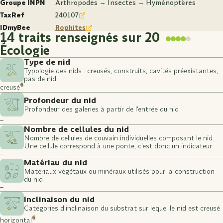
Groupe INPN
Arthropodes → Insectes → Hyménoptères
TaxRef
240107
IDmyBee
Rophites
14 traits renseignés sur 20
Écologie
Type de nid
Typologie des nids : creusés, construits, cavités préexistantes,
pas de nid
6
creusé
Profondeur du nid
Profondeur des galeries à partir de l'entrée du nid
–
Nombre de cellules du nid
Nombre de cellules de couvain individuelles composant le nid.
Une cellule correspond à une ponte, c'est donc un indicateur du
–
nombre de larves potentielles.
Matériau du nid
Matériaux végétaux ou minéraux utilisés pour la construction
du nid
–
Inclinaison du nid
Catégories d'inclinaison du substrat sur lequel le nid est creusé
6
horizontal