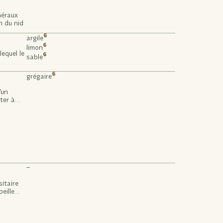
néraux
n du nid
6
argile
6
limon
equel le
6
sable
6
grégaire
'un
ter à
à
autres
–
itaire
eille
e