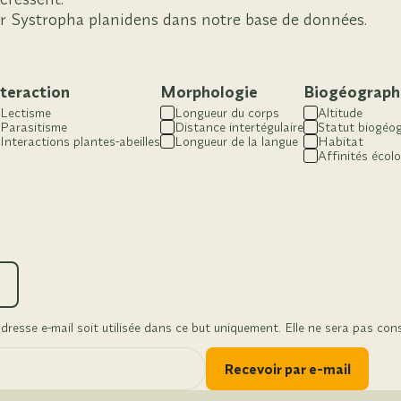
r Systropha planidens dans notre base de données.
nteraction
Morphologie
Biogéograph
Lectisme
Longueur du corps
Altitude
Parasitisme
Distance intertégulaire
Statut biogéo
Interactions plantes-abeilles
Longueur de la langue
Habitat
Affinités écol
resse e-mail soit utilisée dans ce but uniquement. Elle ne sera pas con
Recevoir par e-mail