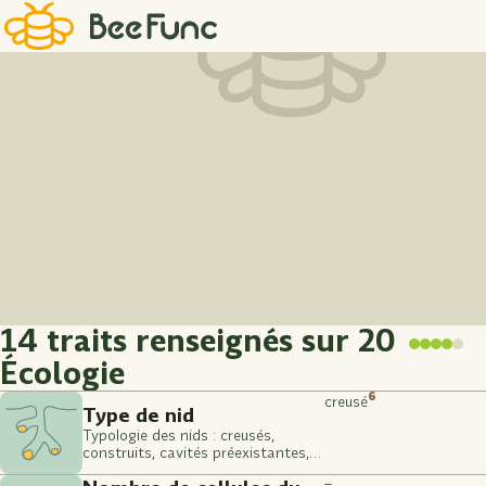
Proposer une photo
14 traits renseignés sur 20
Écologie
6
creusé
Type de nid
Typologie des nids : creusés,
construits, cavités préexistantes,
pas de nid
–