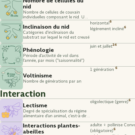
Nombre de cellules du
nid
Nombre de cellules de couvain
individuelles composant le nid. Une
cellule correspond à une ponte,
6
horizontal
Inclinaison du nid
c'est donc un indicateur du nombre
6
légèrement incliné
de larves potentielles.
Catégories d'inclinaison du
substrat sur lequel le nid est creusé
24
juin et juillet
Phénologie
Période d'activité de vol dans
l'année, par mois ("saisonnalité")
6
1 génération
Voltinisme
Nombre de générations par an
Interaction
6
oligolectique (genre)
Lectisme
Degré de spécialisation du régime
alimentaire d’un animal, c’est-à-dire
la diversité ou la spécificité des
Interactions plantes-
adulte ♀ pollinise Conv
ressources alimentaires qu’il
6
consomme (stade larvaire)
abeilles
(obligatoire)