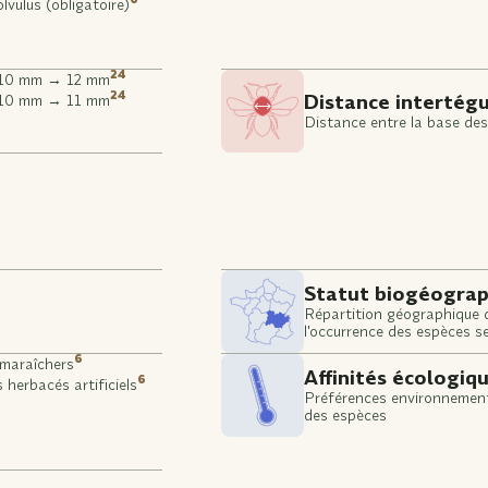
lvulus (obligatoire)
24
) 10 mm → 12 mm
24
Distance intertégu
) 10 mm → 11 mm
Distance entre la base des
Statut biogéogra
Répartition géographique 
l'occurrence des espèces se
types de milieux (stricteme
6
 maraîchers
méditerrannéenne, alpine e
Affinités écologiq
6
s herbacés artificiels
Préférences environnemen
des espèces