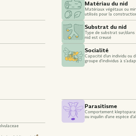
Matériau du nid
Matériaux végétaux ou mi
utilisés pour la constructio
Substrat du nid
Type de substrat sur/dans l
nid est creusé
Socialité
Capacité d'un individu ou d
groupe d'individus à s'adap
des situations sociales et 
travailler ensemble avec d'
individus ou groupes
Parasitisme
Comportement kleptoparas
ou inquilin d'une espèce d'ab
parasite envers une espèc
olvulaceae
d'abeille hôte
6