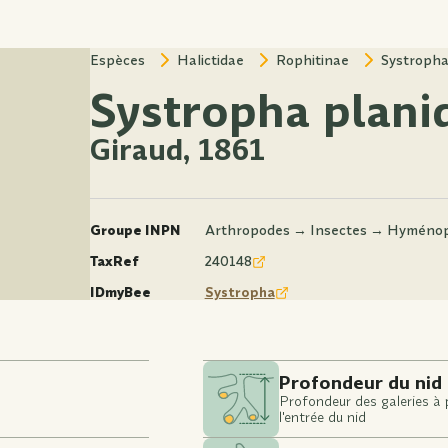
Espèces
Halictidae
Rophitinae
Systroph
Systropha plani
Giraud, 1861
Groupe INPN
Arthropodes → Insectes → Hyméno
TaxRef
240148
IDmyBee
Systropha
Profondeur du nid
Profondeur des galeries à 
l'entrée du nid