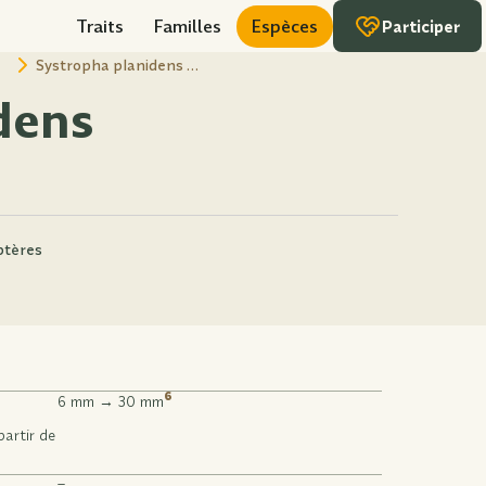
Traits
Familles
Espèces
Participer
a
Systropha planidens …
dens
ptères
6
6 mm → 30 mm
partir de
–