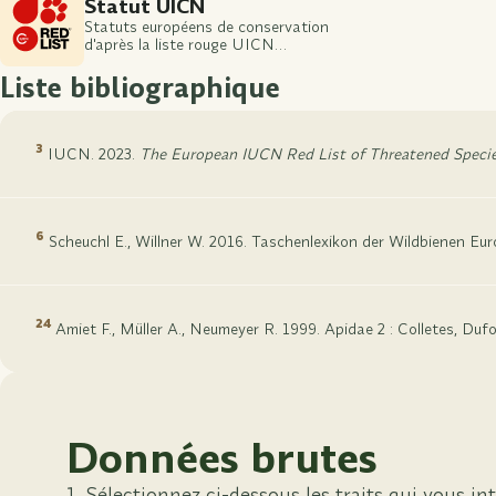
Statut UICN
Statuts européens de conservation
d'après la liste rouge UICN
European Red List of Bees
Liste bibliographique
3
IUCN. 2023.
The European IUCN Red List of Threatened Specie
6
Scheuchl E., Willner W. 2016. Taschenlexikon der Wildbienen Eu
24
Amiet F., Müller A., Neumeyer R. 1999. Apidae 2 : Colletes, Du
Données brutes
Sélectionnez ci-dessous les traits qui vous int