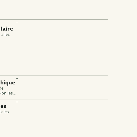
–
laire
 ailes
–
phique
de
lon les
nt
–
tc.)
ues
tales