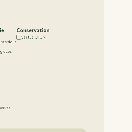
ie
Conservation
Statut UICN
graphique
ogiques
servée.