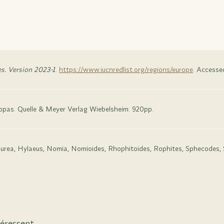
s. Version 2023-1
.
https://www.iucnredlist.org/regions/europe
. Accesse
ropas. Quelle & Meyer Verlag Wiebelsheim. 920pp.
fourea, Hylaeus, Nomia, Nomioides, Rhophitoides, Rophites, Sphecodes,
éressent.