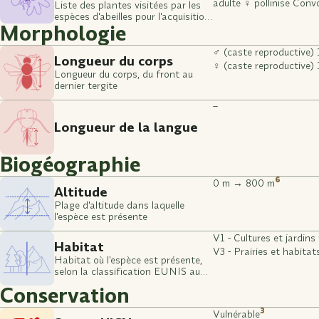
adulte ♀ pollinise Convo
Liste des plantes visitées par les
espèces d'abeilles pour l'acquisition
Morphologie
de pollen
♂ (caste reproductive
Longueur du corps
♀ (caste reproductive
Longueur du corps, du front au
dernier tergite
–
Longueur de la langue
Biogéographie
6
0 m → 800 m
Altitude
Plage d'altitude dans laquelle
l'espèce est présente
V1 - Cultures et jardins
Habitat
V3 - Prairies et habitat
Habitat où l'espèce est présente,
selon la classification EUNIS au
rang 2
Conservation
3
Vulnérable