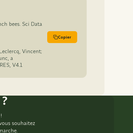
nch bees. Sci Data
Copier
Leclercq, Vincent;
unc, a
oRES, V4.1
 ?
!
 vous souhaitez
émarche.