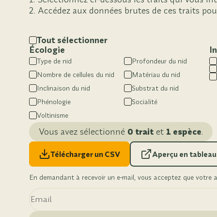
Accédez aux données brutes de ces traits pou
Tout sélectionner
Écologie
I
Type de nid
Profondeur du nid
Nombre de cellules du nid
Matériau du nid
Inclinaison du nid
Substrat du nid
Phénologie
Socialité
Voltinisme
Vous avez sélectionné
0 trait
et
1 espèce
.
Télécharger un CSV
Aperçu en tableau
En demandant à recevoir un e-mail, vous acceptez que votre ad