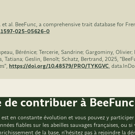
 et al. BeeFunc, a comprehensive trait database for Fre
s41597-025-05626-0
au, Bérénice; Tercerie, Sandrine; Gargominy, Olivier; 
 Tatiana; Geslin, Benoît; Schatz, Bertrand, 2025, "BeeF
es",
https://doi.org/10.48579/PRO/TYKGVC
, data.InD
e de contribuer à BeeFunc
est en constante évolution et vous pouvez y participer 
nnées fiables sur les abeilles sauvages françaises, ou si
enrichissement de la base, n’hésitez pas à rejoindre la d