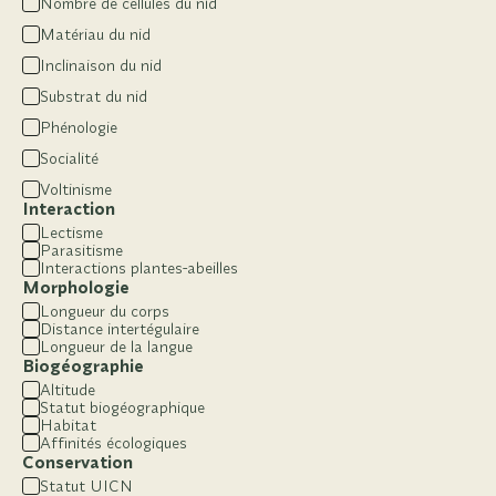
Nombre de cellules du nid
Matériau du nid
Inclinaison du nid
Substrat du nid
Phénologie
Socialité
Voltinisme
Interaction
Lectisme
Parasitisme
Interactions plantes-abeilles
Morphologie
Longueur du corps
Distance intertégulaire
Longueur de la langue
Biogéographie
Altitude
Statut biogéographique
Habitat
Affinités écologiques
Conservation
Statut UICN