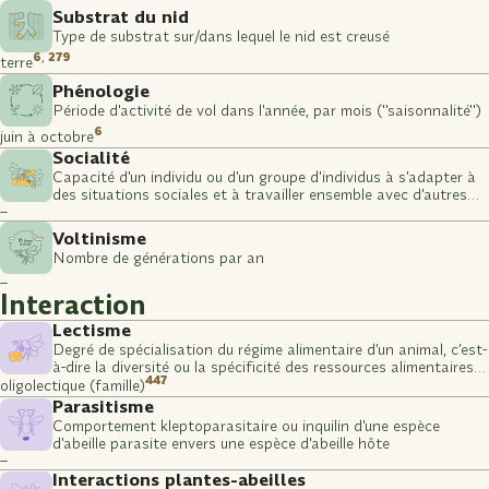
Substrat du nid
Type de substrat sur/dans lequel le nid est creusé
6
,
279
terre
Phénologie
Période d'activité de vol dans l'année, par mois ("saisonnalité")
6
juin à octobre
Socialité
Capacité d'un individu ou d'un groupe d'individus à s'adapter à
des situations sociales et à travailler ensemble avec d'autres
–
individus ou groupes
Voltinisme
Nombre de générations par an
–
Interaction
Lectisme
Degré de spécialisation du régime alimentaire d’un animal, c’est-
à-dire la diversité ou la spécificité des ressources alimentaires
447
qu’il consomme (stade larvaire)
oligolectique (famille)
Parasitisme
Comportement kleptoparasitaire ou inquilin d'une espèce
d'abeille parasite envers une espèce d'abeille hôte
–
Interactions plantes-abeilles