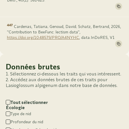
Beitr., 40(1): 581-625.
447
Cardenas, Tatiana; Genoud, David; Schatz, Bertrand, 2026,
"Contribution to BeeFunc: lectism data",
https://doi.org/10.48579/PRO/A4NYHC
, data.InDoRES, V1
Données brutes
Sélectionnez ci-dessous les traits qui vous intéressent.
Accédez aux données brutes de ces traits pour
Lasioglossum alpigenum dans notre base de données.
Tout sélectionner
Écologie
Type de nid
Profondeur du nid