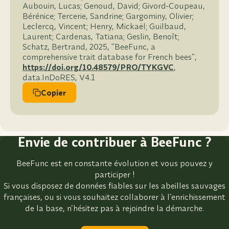
Aubouin, Lucas; Genoud, David; Givord-Coupeau,
Bérénice; Tercerie, Sandrine; Gargominy, Olivier;
Leclercq, Vincent; Henry, Mickaël; Guilbaud,
Laurent; Cardenas, Tatiana; Geslin, Benoît;
Schatz, Bertrand, 2025, "BeeFunc, a
comprehensive trait database for French bees",
https://doi.org/10.48579/PRO/TYKGVC
,
data.InDoRES, V4.1
Copier
Envie de contribuer à BeeFunc ?
BeeFunc est en constante évolution et vous pouvez y
participer !
Si vous disposez de données fiables sur les abeilles sauvages
françaises, ou si vous souhaitez collaborer à l’enrichissement
de la base, n’hésitez pas à rejoindre la démarche.