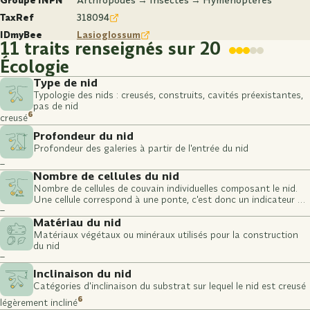
Groupe INPN
Arthropodes → Insectes → Hyménoptères
TaxRef
318094
IDmyBee
Lasioglossum
11 traits renseignés sur 20
Écologie
Type de nid
Typologie des nids : creusés, construits, cavités préexistantes,
pas de nid
6
creusé
Profondeur du nid
Profondeur des galeries à partir de l'entrée du nid
–
Nombre de cellules du nid
Nombre de cellules de couvain individuelles composant le nid.
Une cellule correspond à une ponte, c'est donc un indicateur du
–
nombre de larves potentielles.
Matériau du nid
Matériaux végétaux ou minéraux utilisés pour la construction
du nid
–
Inclinaison du nid
Catégories d'inclinaison du substrat sur lequel le nid est creusé
6
légèrement incliné