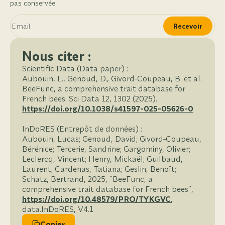
pas conservée.
Recevoir
Nous citer :
Scientific Data (Data paper) :
Aubouin, L., Genoud, D., Givord-Coupeau, B. et al.
BeeFunc, a comprehensive trait database for
French bees. Sci Data 12, 1302 (2025).
https://doi.org/10.1038/s41597-025-05626-0
InDoRES (Entrepôt de données) :
Aubouin, Lucas; Genoud, David; Givord-Coupeau,
Bérénice; Tercerie, Sandrine; Gargominy, Olivier;
Leclercq, Vincent; Henry, Mickaël; Guilbaud,
Laurent; Cardenas, Tatiana; Geslin, Benoît;
Schatz, Bertrand, 2025, "BeeFunc, a
comprehensive trait database for French bees",
https://doi.org/10.48579/PRO/TYKGVC
,
data.InDoRES, V4.1
Copier