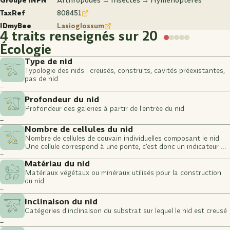
Groupe INPN
Arthropodes → Insectes → Hyménoptères
TaxRef
808451
IDmyBee
Lasioglossum
4 traits renseignés sur 20
Écologie
Type de nid
Typologie des nids : creusés, construits, cavités préexistantes,
pas de nid
–
Profondeur du nid
Profondeur des galeries à partir de l'entrée du nid
–
Nombre de cellules du nid
Nombre de cellules de couvain individuelles composant le nid.
Une cellule correspond à une ponte, c'est donc un indicateur du
–
nombre de larves potentielles.
Matériau du nid
Matériaux végétaux ou minéraux utilisés pour la construction
du nid
–
Inclinaison du nid
Catégories d'inclinaison du substrat sur lequel le nid est creusé
–