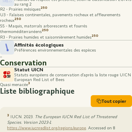
au rang 2
250
R2 - Prairies mésiques
U3 - Falaises continentales, pavements rocheux et affleurements
250
rocheux
S5 - Maquis, matorrals arborescents et fourrés
250
thermoméditerranéens
250
R3 - Prairies humides et saisonnièrement humides
Affinités écologiques
Préférences environnementales des espèces
–
Conservation
Statut UICN
Statuts européens de conservation d'après la liste rouge UICN
European Red List of Bees
3
Quasi menacée
Liste bibliographique
Tout copier
3
IUCN. 2023.
The European IUCN Red List of Threatened
Species. Version 2023-1
.
https://www.iucnredlist.org/regions/europe
. Accessed on 8