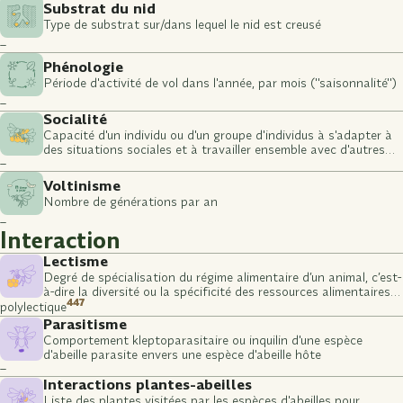
Substrat du nid
Type de substrat sur/dans lequel le nid est creusé
–
Phénologie
Période d'activité de vol dans l'année, par mois ("saisonnalité")
–
Socialité
Capacité d'un individu ou d'un groupe d'individus à s'adapter à
des situations sociales et à travailler ensemble avec d'autres
–
individus ou groupes
Voltinisme
Nombre de générations par an
–
Interaction
Lectisme
Degré de spécialisation du régime alimentaire d’un animal, c’est-
à-dire la diversité ou la spécificité des ressources alimentaires
447
qu’il consomme (stade larvaire)
polylectique
Parasitisme
Comportement kleptoparasitaire ou inquilin d'une espèce
d'abeille parasite envers une espèce d'abeille hôte
–
Interactions plantes-abeilles
Liste des plantes visitées par les espèces d'abeilles pour