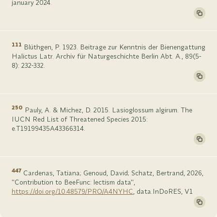
january 2024.
111
Blüthgen, P. 1923. Beitrage zur Kenntnis der Bienengattung
Halictus Latr. Archiv für Naturgeschichte Berlin Abt. A., 89(5-
8): 232-332.
250
Pauly, A. & Michez, D. 2015. Lasioglossum algirum. The
IUCN Red List of Threatened Species 2015:
e.T19199435A43366314.
447
Cardenas, Tatiana; Genoud, David; Schatz, Bertrand, 2026,
"Contribution to BeeFunc: lectism data",
https://doi.org/10.48579/PRO/A4NYHC
, data.InDoRES, V1